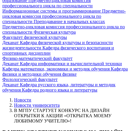
образование
Предметно-цикловая комиссия
профессионального цикла по специальности
Информационные системы и программирование
Предметно-
цикловая комиссия профессионального цикла по
специальности Преподавание в начальных классах
Предметно-цикловая комиссия профессионального цикла по
специальности Физическая культура
Факультет физической культуры
Деканат
Кафедра физической культуры и безопасности
жизнедеятельности
Кафедра физического воспитания и
спортивных дисциплин
Физико-математический факультет
Деканат
Кафедра информатики и вычислительной техники
Кафедра математики, экономики и методик обучения
Кафедра
физики и методики обучения физике
Филологический факультет
Деканат
Кафедра русского языка, литературы и методик
обучения
Кафедра родного языка и литературы
Новости
Новости университета
В МГПУ СТАРТУЕТ КОНКУРС НА ДИЗАЙН
ОТКРЫТКИ К АКЦИИ «ОТКРЫТКА МОЕМУ
ЛЮБИМОМУ УЧИТЕЛЮ»!