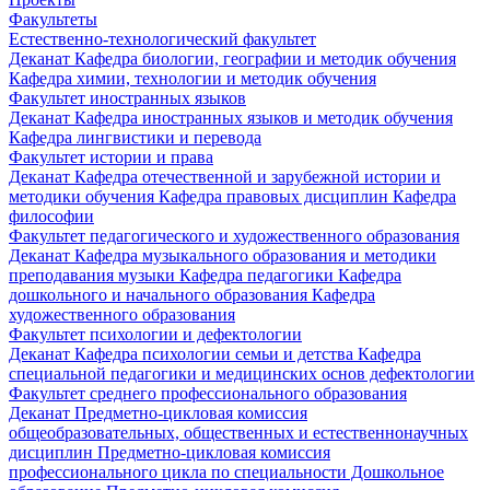
Факультеты
Естественно-технологический факультет
Деканат
Кафедра биологии, географии и методик обучения
Кафедра химии, технологии и методик обучения
Факультет иностранных языков
Деканат
Кафедра иностранных языков и методик обучения
Кафедра лингвистики и перевода
Факультет истории и права
Деканат
Кафедра отечественной и зарубежной истории и
методики обучения
Кафедра правовых дисциплин
Кафедра
философии
Факультет педагогического и художественного образования
Деканат
Кафедра музыкального образования и методики
преподавания музыки
Кафедра педагогики
Кафедра
дошкольного и начального образования
Кафедра
художественного образования
Факультет психологии и дефектологии
Деканат
Кафедра психологии семьи и детства
Кафедра
специальной педагогики и медицинских основ дефектологии
Факультет среднего профессионального образования
Деканат
Предметно-цикловая комиссия
общеобразовательных, общественных и естественнонаучных
дисциплин
Предметно-цикловая комиссия
профессионального цикла по специальности Дошкольное