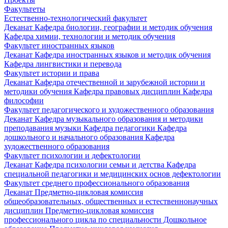
Факультеты
Естественно-технологический факультет
Деканат
Кафедра биологии, географии и методик обучения
Кафедра химии, технологии и методик обучения
Факультет иностранных языков
Деканат
Кафедра иностранных языков и методик обучения
Кафедра лингвистики и перевода
Факультет истории и права
Деканат
Кафедра отечественной и зарубежной истории и
методики обучения
Кафедра правовых дисциплин
Кафедра
философии
Факультет педагогического и художественного образования
Деканат
Кафедра музыкального образования и методики
преподавания музыки
Кафедра педагогики
Кафедра
дошкольного и начального образования
Кафедра
художественного образования
Факультет психологии и дефектологии
Деканат
Кафедра психологии семьи и детства
Кафедра
специальной педагогики и медицинских основ дефектологии
Факультет среднего профессионального образования
Деканат
Предметно-цикловая комиссия
общеобразовательных, общественных и естественнонаучных
дисциплин
Предметно-цикловая комиссия
профессионального цикла по специальности Дошкольное