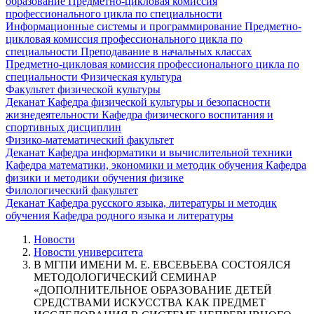
образование
Предметно-цикловая комиссия
профессионального цикла по специальности
Информационные системы и программирование
Предметно-
цикловая комиссия профессионального цикла по
специальности Преподавание в начальных классах
Предметно-цикловая комиссия профессионального цикла по
специальности Физическая культура
Факультет физической культуры
Деканат
Кафедра физической культуры и безопасности
жизнедеятельности
Кафедра физического воспитания и
спортивных дисциплин
Физико-математический факультет
Деканат
Кафедра информатики и вычислительной техники
Кафедра математики, экономики и методик обучения
Кафедра
физики и методики обучения физике
Филологический факультет
Деканат
Кафедра русского языка, литературы и методик
обучения
Кафедра родного языка и литературы
Новости
Новости университета
В МГПИ ИМЕНИ М. Е. ЕВСЕВЬЕВА СОСТОЯЛСЯ
МЕТОДОЛОГИЧЕСКИЙ СЕМИНАР
«ДОПОЛНИТЕЛЬНОЕ ОБРАЗОВАНИЕ ДЕТЕЙ
СРЕДСТВАМИ ИСКУССТВА КАК ПРЕДМЕТ