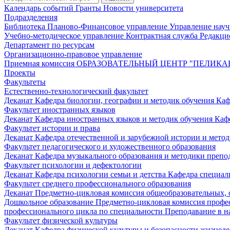
Календарь событий
Гранты
Новости университета
Подразделения
Библиотека
Планово-Финансовое управление
Управление нау
Учебно-методическое управление
Контрактная служба
Редакци
Департамент по ресурсам
Организационно-правовое управление
Приемная комиссия
ОБРАЗОВАТЕЛЬНЫЙ ЦЕНТР "ПЕЛИКА
Проекты
Факультеты
Естественно-технологический факультет
Деканат
Кафедра биологии, географии и методик обучения
Каф
Факультет иностранных языков
Деканат
Кафедра иностранных языков и методик обучения
Каф
Факультет истории и права
Деканат
Кафедра отечественной и зарубежной истории и мето
Факультет педагогического и художественного образования
Деканат
Кафедра музыкального образования и методики преп
Факультет психологии и дефектологии
Деканат
Кафедра психологии семьи и детства
Кафедра специал
Факультет среднего профессионального образования
Деканат
Предметно-цикловая комиссия общеобразовательных,
Дошкольное образование
Предметно-цикловая комиссия профе
профессионального цикла по специальности Преподавание в н
Факультет физической культуры
Деканат
Кафедра физической культуры и безопасности жизнед