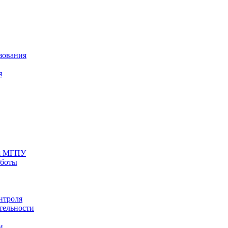
зования
я
ия МГПУ
аботы
нтроля
тельности
и