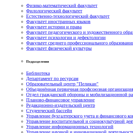
Физико-математический факультет
Филологический факультет
Естественно-технологический факультет
Факультет иностранных языков
Факультет истории и права
Факультет педагогического и художественного обра
Факультет психологии и дефектологии
Факультет среднего профессионального образовани
Факультет физической культуры
Подразделения
Библиотека
Департамент по ресурсам
Образовательный центр "Пеликан"
Объединённая первичная профсоюзная организац
Отдел гражданской обороны и мобилизационной р
Планово-финансовое управление
Редакционно-издательский центр
Студенческий бассейн
Управление бухгалтерского учета и финансового ко
Управление воспитательной и социокультурной дея
Управление информационных технологий
Управление научной и инновационной деятельност