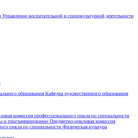
и
Управление воспитательной и социокультурной деятельности
и
чального образования
Кафедра художественного образования
ловая комиссия профессионального цикла по специальности
мы и программирование
Предметно-цикловая комиссия
ого цикла по специальности Физическая культура
циплин