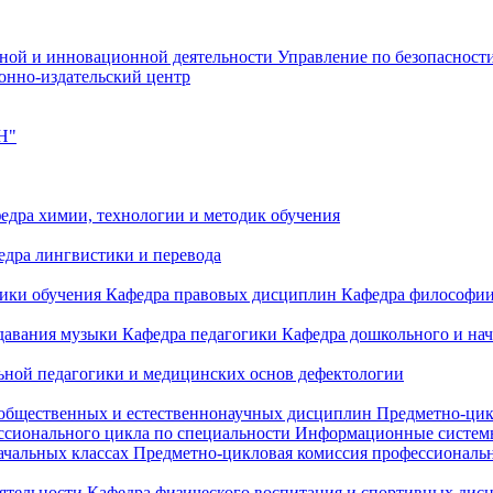
чной и инновационной деятельности
Управление по безопасност
онно-издательский центр
Н"
едра химии, технологии и методик обучения
едра лингвистики и перевода
дики обучения
Кафедра правовых дисциплин
Кафедра философи
одавания музыки
Кафедра педагогики
Кафедра дошкольного и на
ьной педагогики и медицинских основ дефектологии
 общественных и естественнонаучных дисциплин
Предметно-цик
ссионального цикла по специальности Информационные систе
ачальных классах
Предметно-цикловая комиссия профессиональн
еятельности
Кафедра физического воспитания и спортивных дис