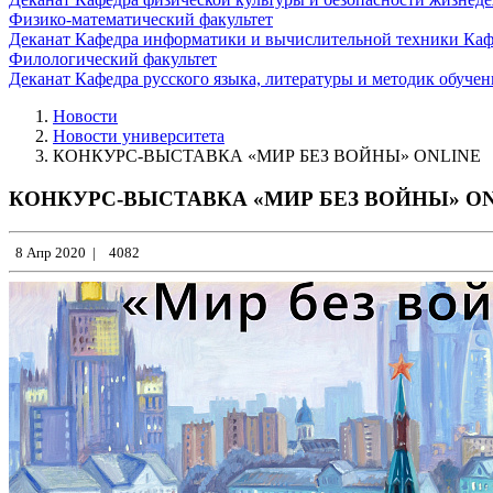
Физико-математический факультет
Деканат
Кафедра информатики и вычислительной техники
Каф
Филологический факультет
Деканат
Кафедра русского языка, литературы и методик обуче
Новости
Новости университета
КОНКУРС-ВЫСТАВКА «МИР БЕЗ ВОЙНЫ» ONLINE
КОНКУРС-ВЫСТАВКА «МИР БЕЗ ВОЙНЫ» O
8 Апр 2020
|
4082