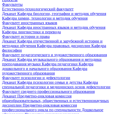
Факультеты
Естественно-технологический факультет
Деканат
Кафедра биологии, географии и методик обучения
Кафедра химии, технологии и методик обучения
Факультет иностранных языков
Деканат
Кафедра иностранных языков и методик обучения
Кафедра лингвистики и перевода
Факультет истории и права
Деканат
Кафедра отечественной и зарубежной истории и
методики обучения
Кафедра правовых дисциплин
Кафедра
философии
Факультет педагогического и художественного образования
Деканат
Кафедра музыкального образования и методики
преподавания музыки
Кафедра педагогики
Кафедра
дошкольного и начального образования
Кафедра
художественного образования
Факультет психологии и дефектологии
Деканат
Кафедра психологии семьи и детства
Кафедра
специальной педагогики и медицинских основ дефектологии
Факультет среднего профессионального образования
Деканат
Предметно-цикловая комиссия
общеобразовательных, общественных и естественнонаучных
дисциплин
Предметно-цикловая комиссия
профессионального цикла по специальности Дошкольное