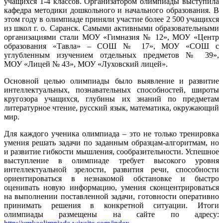
учащихся 1-4 классов. Организатором олимпиады выступила
кафедра методики дошкольного и начального образования. В
этом году в олимпиаде приняли участие более 2 500 учащихся
из школ г. о. Саранск. Самыми активными образовательными
организациями стали МОУ «Гимназия № 12», МОУ «Центр
образования «Тавла» – СОШ № 17», МОУ «СОШ с
углубленным изучением отдельных предметов № 39»,
МОУ «Лицей № 43», МОУ «Луховский лицей».
Основной целью олимпиады было выявление и развитие
интеллектуальных, познавательных способностей, широты
кругозора учащихся, глубины их знаний по предметам
литературное чтение, русский язык, математика, окружающий
мир.
Для каждого ученика олимпиада – это не только тренировка
умения решать задачи по заданным образцам-алгоритмам, но
и развитие гибкости мышления, сообразительности. Успешное
выступление в олимпиаде требует высокого уровня
интеллектуальной зрелости, развития речи, способности
ориентироваться в незнакомой обстановке и быстро
оценивать новую информацию, умения сконцентрироваться
на выполнении поставленной задачи, готовности оперативно
принимать решения в конкретной ситуации. Итоги
олимпиады размещены на сайте по адресу: