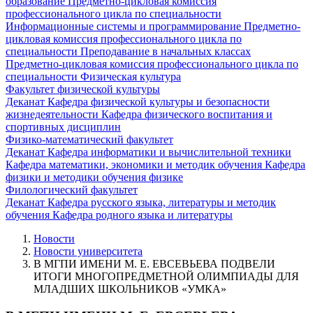
образование
Предметно-цикловая комиссия
профессионального цикла по специальности
Информационные системы и программирование
Предметно-
цикловая комиссия профессионального цикла по
специальности Преподавание в начальных классах
Предметно-цикловая комиссия профессионального цикла по
специальности Физическая культура
Факультет физической культуры
Деканат
Кафедра физической культуры и безопасности
жизнедеятельности
Кафедра физического воспитания и
спортивных дисциплин
Физико-математический факультет
Деканат
Кафедра информатики и вычислительной техники
Кафедра математики, экономики и методик обучения
Кафедра
физики и методики обучения физике
Филологический факультет
Деканат
Кафедра русского языка, литературы и методик
обучения
Кафедра родного языка и литературы
Новости
Новости университета
В МГПИ ИМЕНИ М. Е. ЕВСЕВЬЕВА ПОДВЕЛИ
ИТОГИ МНОГОПРЕДМЕТНОЙ ОЛИМПИАДЫ ДЛЯ
МЛАДШИХ ШКОЛЬНИКОВ «УМКА»