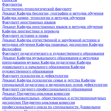
Факультеты
Естественно-технологический факультет
Деканат
Кафедра биологии, географии и методик обучения
Кафедра химии, технологии и методик обучения
Факультет иностранных языков
Деканат
Кафедра иностранных языков и методик обучения
Кафедра лингвистики и перевода
Факультет истории и права
Деканат
Кафедра отечественной и зарубежной истории и
методики обучения
Кафедра правовых дисциплин
Кафедра
философии
Факультет педагогического и художественного образования
Деканат
Кафедра музыкального образования и методики
преподавания музыки
Кафедра педагогики
Кафедра
дошкольного и начального образования
Кафедра
художественного образования
Факультет психологии и дефектологии
Деканат
Кафедра психологии семьи и детства
Кафедра
специальной педагогики и медицинских основ дефектологии
Факультет среднего профессионального образования
Деканат
Предметно-цикловая комиссия
общеобразовательных, общественных и естественнонаучных
дисциплин
Предметно-цикловая комиссия
профессионального цикла по специальности Дошкольное