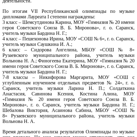
деятельности.
По итогам VII Республиканской олимпиады по музыке
дипломами Лауреата I степени награждены:
3 класс – Шемсутдинова Карина, МОУ «Гимназия № 20 имени
героя Советского Союза В. Б. Миронова», г. о. Саранск,
учитель музыки Бардина Н. Г.;
4 класс – Пешехонова Ирина, МОУ «СОШ № 6», г. о. Саранск,
учитель музыки Саушкина И. А.;
6 класс – Сидорова Ангелина, МБОУ «СОШ № 8»
Рузаевского муниципального района, учитель музыки
Вольнова Н. А.; Финогеева Екатерина, МОУ «Гимназия № 20
имени героя Советского Союза В. Б. Миронова», г. о. Саранск,
учитель музыки Бардина Н. Г.;
7-8 классы – Никифорова Маргарита, МОУ «СОШ с
углубленным изучением отдельных предметов № 24», г. о.
Саранск, учитель музыки Ларина Н. П.; Солдаткина
Анастасия, Савинова Ксения, Костина Алина, МОУ
«Гимназия № 20 имени героя Советского Союза В. Б.
Миронова», г. о. Саранск, учитель музыки Бардина Н. Г.;
Шебалова Виктория, Асаинова Сабина, МБОУ «СОШ №
8»
Рузаевского муниципального района, учитель музыки
Вольнова Н. А.
Время детального анализа результатов Олимпиады по музыке