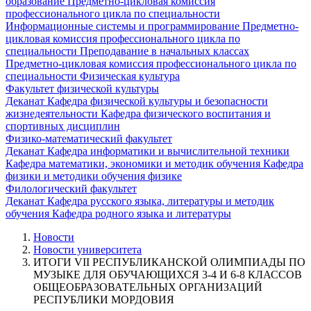
образование
Предметно-цикловая комиссия
профессионального цикла по специальности
Информационные системы и программирование
Предметно-
цикловая комиссия профессионального цикла по
специальности Преподавание в начальных классах
Предметно-цикловая комиссия профессионального цикла по
специальности Физическая культура
Факультет физической культуры
Деканат
Кафедра физической культуры и безопасности
жизнедеятельности
Кафедра физического воспитания и
спортивных дисциплин
Физико-математический факультет
Деканат
Кафедра информатики и вычислительной техники
Кафедра математики, экономики и методик обучения
Кафедра
физики и методики обучения физике
Филологический факультет
Деканат
Кафедра русского языка, литературы и методик
обучения
Кафедра родного языка и литературы
Новости
Новости университета
ИТОГИ VII РЕСПУБЛИКАНСКОЙ ОЛИМПИАДЫ ПО
МУЗЫКЕ ДЛЯ ОБУЧАЮЩИХСЯ 3-4 И 6-8 КЛАССОВ
ОБЩЕОБРАЗОВАТЕЛЬНЫХ ОРГАНИЗАЦИЙ
РЕСПУБЛИКИ МОРДОВИЯ