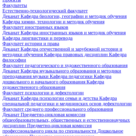
Факультеты
Естественно-технологический факультет
Деканат
Кафедра биологии, географии и методик обучения
Кафедра химии, технологии и методик обучения
Факультет иностранных языков
Деканат
Кафедра иностранных языков и методик обучения
Кафедра лингвистики и перевода
Факультет истории и права
Деканат
Кафедра отечественной и зарубежной истории и
методики обучения
Кафедра правовых дисциплин
Кафедра
философии
Факультет педагогического и художественного образования
Деканат
Кафедра музыкального образования и методики
преподавания музыки
Кафедра педагогики
Кафедра
дошкольного и начального образования
Кафедра
художественного образования
Факультет психологии и дефектологии
Деканат
Кафедра психологии семьи и детства
Кафедра
специальной педагогики и медицинских основ дефектологии
Факультет среднего профессионального образования
Деканат
Предметно-цикловая комиссия
общеобразовательных, общественных и естественнонаучных
дисциплин
Предметно-цикловая комиссия
профессионального цикла по специальности Дошкольное