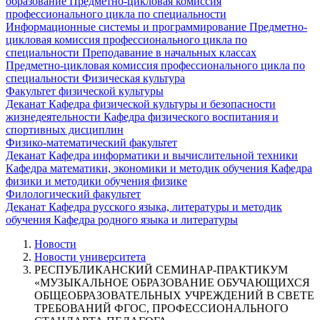
образование
Предметно-цикловая комиссия
профессионального цикла по специальности
Информационные системы и программирование
Предметно-
цикловая комиссия профессионального цикла по
специальности Преподавание в начальных классах
Предметно-цикловая комиссия профессионального цикла по
специальности Физическая культура
Факультет физической культуры
Деканат
Кафедра физической культуры и безопасности
жизнедеятельности
Кафедра физического воспитания и
спортивных дисциплин
Физико-математический факультет
Деканат
Кафедра информатики и вычислительной техники
Кафедра математики, экономики и методик обучения
Кафедра
физики и методики обучения физике
Филологический факультет
Деканат
Кафедра русского языка, литературы и методик
обучения
Кафедра родного языка и литературы
Новости
Новости университета
РЕСПУБЛИКАНСКИЙ СЕМИНАР-ПРАКТИКУМ
«МУЗЫКАЛЬНОЕ ОБРАЗОВАНИЕ ОБУЧАЮЩИХСЯ
ОБЩЕОБРАЗОВАТЕЛЬНЫХ УЧРЕЖДЕНИЙ В СВЕТЕ
ТРЕБОВАНИЙ ФГОС, ПРОФЕССИОНАЛЬНОГО