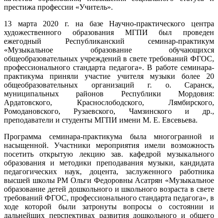
престижа профессии «Учитель».
13 марта 2020 г. на базе Научно-практического центра
художественного образования МГПИ был проведен
ежегодный Республиканский семинар-практикум
«Музыкальное образование обучающихся
общеобразовательных учреждений в свете требований ФГОС,
профессионального стандарта педагога». В работе семинара-
практикума приняли участие учителя музыки более 20
общеобразовательных организаций г. о. Саранск,
муниципальных районов Республики Мордовия:
Ардатовского, Краснослободского, Лямбирского,
Ромодановского, Рузаевского, Чамзинского и др.,
преподаватели и студенты МГПИ имени М. Е. Евсевьева.
Программа семинара-практикума была многогранной и
насыщенной. Участники мероприятия имели возможность
посетить открытую лекцию зав. кафедрой музыкального
образования и методики преподавания музыки, кандидата
педагогических наук, доцента, заслуженного работника
высшей школы РМ Ольги Федоровны Асатрян «Музыкальное
образование детей дошкольного и школьного возраста в свете
требований ФГОС, профессионального стандарта педагога», в
ходе которой были затронуты вопросы о состоянии и
дальнейших перспективах развития дошкольного и общего