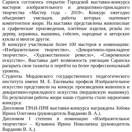
Саранск состоялось открытие Городской выставки-конкурса
мастеров изобразительного и декоративно-прикладного
творчества «Мастер года - 2019». Конкурс ежегодно
объединяет умельцев, работы которых оценивает
компетентное жюри. На выставке представлены живописные
и графические произведения, плетёные изделия, резьба по
дереву, керамика, вышивка, гобелен, народные и авторские
куклы и многое другое.
В конкурсе участвовали более 100 мастеров в номинациях:
«Изобразительное творчество», «Декоративно-прикладное
творчество», «Художественное ремесло», «Современное
искусство». Выставка даёт возможность умельцам Саранска
раскрыть свои таланты и перейти на более профессиональный
уровень.
Студенты Мордовского государственного педагогического
института имени М. Е. Евсевьева профиля Изобразительное
искусство представили на конкурс произведения живописи и
декоративно-прикладного искусства (мордовскую вышивку).
По результатам работы жюри наши студенты стали лауреатами
конкурса:
Дипломом ГРАН-ПРИ выставки-конкурса награждена Зобова
Ирина Олеговна (руководитель Варданян В. А.).
Дипломом I степени в номинации «Изобразительное
творчество» – Кузьмина Ирина Николаевна (руководитель
Варданян В. А.).