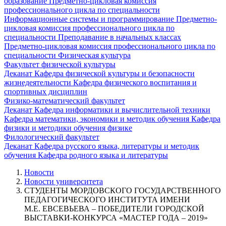
образование
Предметно-цикловая комиссия
профессионального цикла по специальности
Информационные системы и программирование
Предметно-
цикловая комиссия профессионального цикла по
специальности Преподавание в начальных классах
Предметно-цикловая комиссия профессионального цикла по
специальности Физическая культура
Факультет физической культуры
Деканат
Кафедра физической культуры и безопасности
жизнедеятельности
Кафедра физического воспитания и
спортивных дисциплин
Физико-математический факультет
Деканат
Кафедра информатики и вычислительной техники
Кафедра математики, экономики и методик обучения
Кафедра
физики и методики обучения физике
Филологический факультет
Деканат
Кафедра русского языка, литературы и методик
обучения
Кафедра родного языка и литературы
Новости
Новости университета
СТУДЕНТЫ МОРДОВСКОГО ГОСУДАРСТВЕННОГО
ПЕДАГОГИЧЕСКОГО ИНСТИТУТА ИМЕНИ
М.Е. ЕВСЕВЬЕВА – ПОБЕДИТЕЛИ ГОРОДСКОЙ
ВЫСТАВКИ-КОНКУРСА «МАСТЕР ГОДА – 2019»