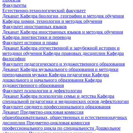
Факультеты
Естественно-технологический факультет
Деканат
Кафедра биологии, географии и методик обучения
Кафедра химии, технологии и методик обучения
Факультет иностранных языков
Деканат
Кафедра иностранных языков и методик обучения
Кафедра лингвистики и перевода
Факультет истории и права
Деканат
Кафедра отечественной и зарубежной истории и
методики обучения
Кафедра правовых дисциплин
Кафедра
философии
Факультет педагогического и художественного образования
Деканат
Кафедра музыкального образования и методики
преподавания музыки
Кафедра педагогики
Кафедра
дошкольного и начального образования
Кафедра
художественного образования
Факультет психологии и дефектологии
Деканат
Кафедра психологии семьи и детства
Кафедра
специальной педагогики и медицинских основ дефектологии
Факультет среднего профессионального образования
Деканат
Предметно-цикловая комиссия
общеобразовательных, общественных и естественнонаучных
дисциплин
Предметно-цикловая комиссия
профессионального цикла по специальности Дошкольное