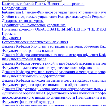
Календарь событий
Гранты
Новости университета
Подразделения
Библиотека
Планово-Финансовое управление
Управление нау
Учебно-методическое управление
Контрактная служба
Редакци
Департамент по ресурсам
Организационно-правовое управление
Приемная комиссия
ОБРАЗОВАТЕЛЬНЫЙ ЦЕНТР "ПЕЛИКА
Проекты
Факультеты
Естественно-технологический факультет
Деканат
Кафедра биологии, географии и методик обучения
Каф
Факультет иностранных языков
Деканат
Кафедра иностранных языков и методик обучения
Каф
Факультет истории и права
Деканат
Кафедра отечественной и зарубежной истории и мето
Факультет педагогического и художественного образования
Деканат
Кафедра музыкального образования и методики преп
Факультет психологии и дефектологии
Деканат
Кафедра психологии семьи и детства
Кафедра специал
Факультет среднего профессионального образования
Деканат
Предметно-цикловая комиссия общеобразовательных,
Дошкольное образование
Предметно-цикловая комиссия профе
профессионального цикла по специальности Преподавание в н
Факультет физической культуры
Деканат
Кафедра физической культуры и безопасности жизнед