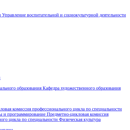
и
Управление воспитательной и социокультурной деятельности
и
чального образования
Кафедра художественного образования
ловая комиссия профессионального цикла по специальности
мы и программирование
Предметно-цикловая комиссия
ого цикла по специальности Физическая культура
циплин