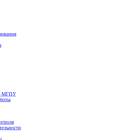
зования
я
ия МГПУ
аботы
нтроля
тельности
и