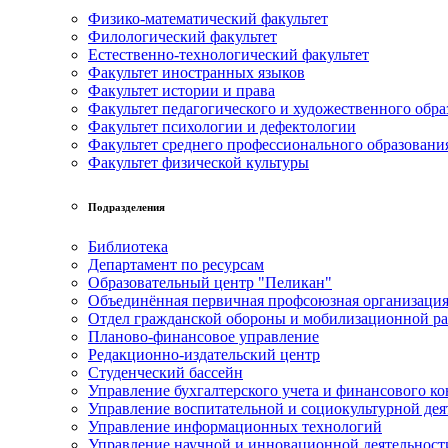
Физико-математический факультет
Филологический факультет
Естественно-технологический факультет
Факультет иностранных языков
Факультет истории и права
Факультет педагогического и художественного обра
Факультет психологии и дефектологии
Факультет среднего профессионального образовани
Факультет физической культуры
Подразделения
Библиотека
Департамент по ресурсам
Образовательный центр "Пеликан"
Объединённая первичная профсоюзная организац
Отдел гражданской обороны и мобилизационной р
Планово-финансовое управление
Редакционно-издательский центр
Студенческий бассейн
Управление бухгалтерского учета и финансового ко
Управление воспитательной и социокультурной дея
Управление информационных технологий
Управление научной и инновационной деятельност