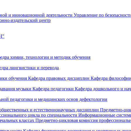
чной и инновационной деятельности
Управление по безопасност
онно-издательский центр
Н"
едра химии, технологии и методик обучения
едра лингвистики и перевода
дики обучения
Кафедра правовых дисциплин
Кафедра философи
одавания музыки
Кафедра педагогики
Кафедра дошкольного и на
ьной педагогики и медицинских основ дефектологии
 общественных и естественнонаучных дисциплин
Предметно-цик
ссионального цикла по специальности Информационные систе
ачальных классах
Предметно-цикловая комиссия профессиональн
еятельности
Кафедра физического воспитания и спортивных дис