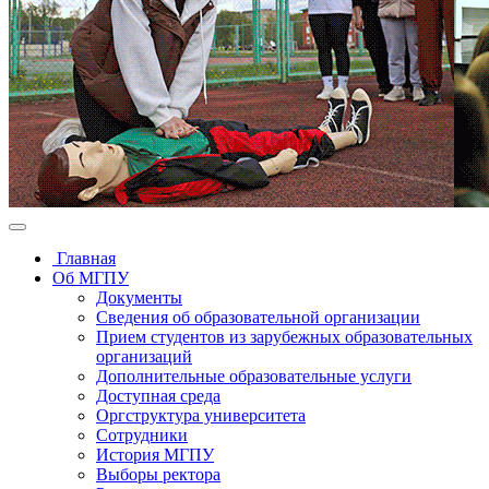
Главная
Об МГПУ
Документы
Сведения об образовательной организации
Прием студентов из зарубежных образовательных
организаций
Дополнительные образовательные услуги
Доступная среда
Оргструктура университета
Сотрудники
История МГПУ
Выборы ректора