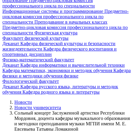
образование
Предметно-цикловая комиссия
профессионального цикла по специальности
Информационные системы и программирование
Предметно-
цикловая комиссия профессионального цикла по
специальности Преподавание в начальных классах
Предметно-цикловая комиссия профессионального цикла по
специальности Физическая культура
Факультет физической культуры
Деканат
Кафедра физической культуры и безопасности
жизнедеятельности
Кафедра физического воспитания и
спортивных дисциплин
Физико-математический факультет
Деканат
Кафедра информатики и вычислительной техники
Кафедра математики, экономики и методик обучения
Кафедра
физики и методики обучения физике
Филологический факультет
Деканат
Кафедра русского языка, литературы и методик
обучения
Кафедра родного языка и литературы
Новости
Новости университета
Сольный концерт Заслуженной артистки Республики
Мордовия, доцента кафедры музыкального образования
и методики преподавания музыки МГПИ имени М. Е.
Евсевьева Татьяны Ломакиной