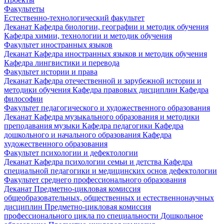
Факультеты
Естественно-технологический факультет
Деканат
Кафедра биологии, географии и методик обучения
Кафедра химии, технологии и методик обучения
Факультет иностранных языков
Деканат
Кафедра иностранных языков и методик обучения
Кафедра лингвистики и перевода
Факультет истории и права
Деканат
Кафедра отечественной и зарубежной истории и
методики обучения
Кафедра правовых дисциплин
Кафедра
философии
Факультет педагогического и художественного образования
Деканат
Кафедра музыкального образования и методики
преподавания музыки
Кафедра педагогики
Кафедра
дошкольного и начального образования
Кафедра
художественного образования
Факультет психологии и дефектологии
Деканат
Кафедра психологии семьи и детства
Кафедра
специальной педагогики и медицинских основ дефектологии
Факультет среднего профессионального образования
Деканат
Предметно-цикловая комиссия
общеобразовательных, общественных и естественнонаучных
дисциплин
Предметно-цикловая комиссия
профессионального цикла по специальности Дошкольное