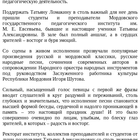
педагогическую деятельность.
Поддержать Татьяну Ломакину в столь важный для нее день
пришли студенты и преподаватели Мордовского
государственного педагогического института им.
М. Е. Евсевьева, бывшие и настоящие ученики Татьяны
Александровны. В зале был полный аншлаг, а в сердцах
зрителей – восторг и буря эмоций.
Со сцены в живом исполнении прозвучали популярные
произведения русской и мордовской классики, русские
народные песни, сочинения современных авторов в
сопровождении Народного оркестра народных инструментов
под руководством Заслуженного работника культуры
Республики Мордовия Игоря Шутова.
Сильный, насыщенный голос певицы с первой же фразы
вводит слушателей в круг раздумий и переживаний, столь
глубоких и значительных, что исполнение песни становится
высшей формой беседы, сердечной и надолго проникающей в
память – это настоящий праздник души! И это было
совершенно очевидно по лицам, улыбкам, по блеску глаз
зрителей, в которых – радость и восторг.
Ректорат института, коллектив преподавателей и студентов от
души поздравляет Татьяну Александровну со столь значимым