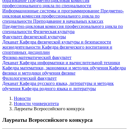
образование
Предметно-цикловая комиссия
профессионального цикла по специальности
Информационные системы и программирование
Предметно-
цикловая комиссия профессионального цикла по
специальности Преподавание в начальных классах
Предметно-цикловая комиссия профессионального цикла по
специальности Физическая культура
Факультет физической культуры
Деканат
Кафедра физической культуры и безопасности
жизнедеятельности
Кафедра физического воспитания и
спортивных дисциплин
Физико-математический факультет
Деканат
Кафедра информатики и вычислительной техники
Кафедра математики, экономики и методик обучения
Кафедра
физики и методики обучения физике
Филологический факультет
Деканат
Кафедра русского языка, литературы и методик
обучения
Кафедра родного языка и литературы
Новости
Новости университета
Лауреаты Всероссийского конкурса
Лауреаты Всероссийского конкурса