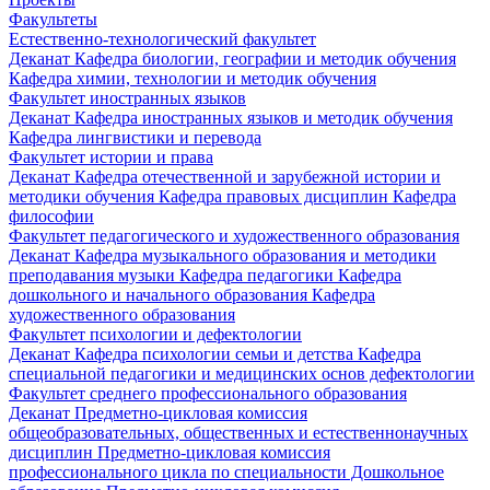
Факультеты
Естественно-технологический факультет
Деканат
Кафедра биологии, географии и методик обучения
Кафедра химии, технологии и методик обучения
Факультет иностранных языков
Деканат
Кафедра иностранных языков и методик обучения
Кафедра лингвистики и перевода
Факультет истории и права
Деканат
Кафедра отечественной и зарубежной истории и
методики обучения
Кафедра правовых дисциплин
Кафедра
философии
Факультет педагогического и художественного образования
Деканат
Кафедра музыкального образования и методики
преподавания музыки
Кафедра педагогики
Кафедра
дошкольного и начального образования
Кафедра
художественного образования
Факультет психологии и дефектологии
Деканат
Кафедра психологии семьи и детства
Кафедра
специальной педагогики и медицинских основ дефектологии
Факультет среднего профессионального образования
Деканат
Предметно-цикловая комиссия
общеобразовательных, общественных и естественнонаучных
дисциплин
Предметно-цикловая комиссия
профессионального цикла по специальности Дошкольное