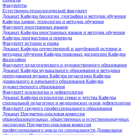
Факультеты
Естественно-технологический факультет
Деканат
Кафедра биологии, географии и методик обучения
Кафедра химии, технологии и методик обучения
Факультет иностранных языков
Деканат
Кафедра иностранных языков и методик обучения
Кафедра лингвистики и перевода
Факультет истории и права
Деканат
Кафедра отечественной и зарубежной истории и
методики обучения
Кафедра правовых дисциплин
Кафедра
философии
Факультет педагогического и художественного образования
Деканат
Кафедра музыкального образования и методики
преподавания музыки
Кафедра педагогики
Кафедра
дошкольного и начального образования
Кафедра
художественного образования
Факультет психологии и дефектологии
Деканат
Кафедра психологии семьи и детства
Кафедра
специальной педагогики и медицинских основ дефектологии
Факультет среднего профессионального образования
Деканат
Предметно-цикловая комиссия
общеобразовательных, общественных и естественнонаучных
дисциплин
Предметно-цикловая комиссия
профессионального цикла по специальности Дошкольное