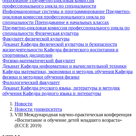
образование
Предметно-цикловая комиссия
профессионального цикла по специальности
Информационные системы и программирование
Предметно-
цикловая комиссия профессионального цикла по
специальности Преподавание в начальных классах
Предметно-цикловая комиссия профессионального цикла по
специальности Физическая культура
Факультет физической культуры
Деканат
Кафедра физической культуры и безопасности
жизнедеятельности
Кафедра физического воспитания и
спортивных дисциплин
Физико-математический факультет
Деканат
Кафедра информатики и вычислительной техники
Кафедра математики, экономики и методик обучения
Кафедра
физики и методики обучения физике
Филологический факультет
Деканат
Кафедра русского языка, литературы и методик
обучения
Кафедра родного языка и литературы
Новости
Новости университета
VIII Международная научно-практическая конференция
«Воспитание и обучение детей младшего возраста»
(ECCE 2019)