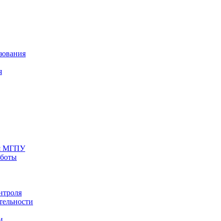
зования
я
ия МГПУ
аботы
нтроля
тельности
и