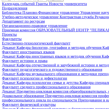
Календарь событий
Гранты
Новости университета
Подразделения
Библиотека
Планово-Финансовое управление
Управление нау
Учебно-методическое управление
Контрактная служба
Редакци
Департамент по ресурсам
Организационно-правовое управление
Приемная комиссия
ОБРАЗОВАТЕЛЬНЫЙ ЦЕНТР "ПЕЛИКА
Проекты
Факультеты
Естественно-технологический факультет
Деканат
Кафедра биологии, географии и методик обучения
Каф
Факультет иностранных языков
Деканат
Кафедра иностранных языков и методик обучения
Каф
Факультет истории и права
Деканат
Кафедра отечественной и зарубежной истории и мето
Факультет педагогического и художественного образования
Деканат
Кафедра музыкального образования и методики преп
Факультет психологии и дефектологии
Деканат
Кафедра психологии семьи и детства
Кафедра специал
Факультет среднего профессионального образования
Деканат
Предметно-цикловая комиссия общеобразовательных,
Дошкольное образование
Предметно-цикловая комиссия профе
профессионального цикла по специальности Преподавание в н
Факультет физической культуры
Деканат
Кафедра физической культуры и безопасности жизнед