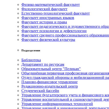
Физико-математический факультет
Филологический факультет
Естественно-технологический факультет
Факультет иностранных языков
Факультет истории и права
Факультет педагогического и художественного обра
Факультет психологии и дефектологии
Факультет среднего профессионального образовани
Факультет физической культуры
Подразделения
Библиотека
Департамент по ресурсам
Образовательный центр "Пеликан"
Объединённая первичная профсоюзная организац
Отдел гражданской обороны и мобилизационной р
Планово-финансовое управление
Редакционно-издательский центр
Студенческий бассейн
Управление бухгалтерского учета и финансового ко
Управление воспитательной и социокультурной дея
Управление информационных технологий
Управление научной и инновационной деятельност