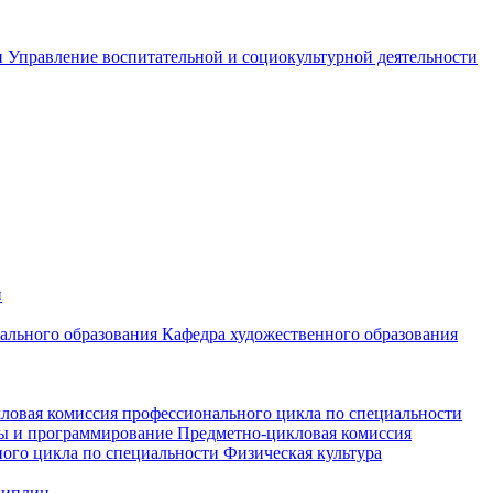
и
Управление воспитательной и социокультурной деятельности
и
чального образования
Кафедра художественного образования
ловая комиссия профессионального цикла по специальности
мы и программирование
Предметно-цикловая комиссия
ого цикла по специальности Физическая культура
циплин