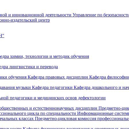
чной и инновационной деятельности
Управление по безопасност
онно-издательский центр
Н"
едра химии, технологии и методик обучения
едра лингвистики и перевода
дики обучения
Кафедра правовых дисциплин
Кафедра философи
одавания музыки
Кафедра педагогики
Кафедра дошкольного и на
ьной педагогики и медицинских основ дефектологии
 общественных и естественнонаучных дисциплин
Предметно-цик
ссионального цикла по специальности Информационные систе
ачальных классах
Предметно-цикловая комиссия профессиональн
еятельности
Кафедра физического воспитания и спортивных дис