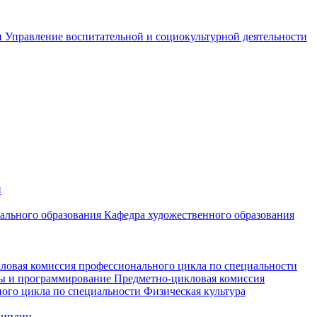
и
Управление воспитательной и социокультурной деятельности
и
чального образования
Кафедра художественного образования
ловая комиссия профессионального цикла по специальности
мы и программирование
Предметно-цикловая комиссия
ого цикла по специальности Физическая культура
циплин