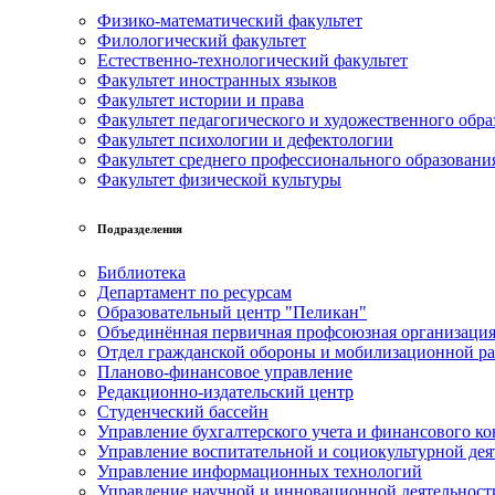
Физико-математический факультет
Филологический факультет
Естественно-технологический факультет
Факультет иностранных языков
Факультет истории и права
Факультет педагогического и художественного обра
Факультет психологии и дефектологии
Факультет среднего профессионального образовани
Факультет физической культуры
Подразделения
Библиотека
Департамент по ресурсам
Образовательный центр "Пеликан"
Объединённая первичная профсоюзная организац
Отдел гражданской обороны и мобилизационной р
Планово-финансовое управление
Редакционно-издательский центр
Студенческий бассейн
Управление бухгалтерского учета и финансового ко
Управление воспитательной и социокультурной дея
Управление информационных технологий
Управление научной и инновационной деятельност