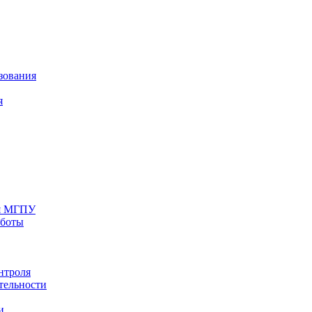
зования
я
ия МГПУ
аботы
нтроля
тельности
и