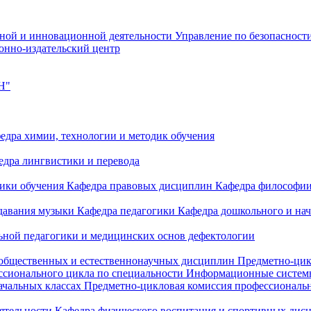
чной и инновационной деятельности
Управление по безопасност
онно-издательский центр
Н"
едра химии, технологии и методик обучения
едра лингвистики и перевода
дики обучения
Кафедра правовых дисциплин
Кафедра философи
одавания музыки
Кафедра педагогики
Кафедра дошкольного и на
ьной педагогики и медицинских основ дефектологии
 общественных и естественнонаучных дисциплин
Предметно-цик
ссионального цикла по специальности Информационные систе
ачальных классах
Предметно-цикловая комиссия профессиональн
еятельности
Кафедра физического воспитания и спортивных дис