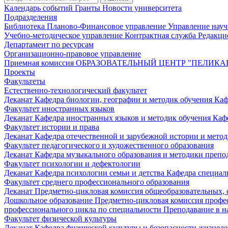
Календарь событий
Гранты
Новости университета
Подразделения
Библиотека
Планово-Финансовое управление
Управление нау
Учебно-методическое управление
Контрактная служба
Редакци
Департамент по ресурсам
Организационно-правовое управление
Приемная комиссия
ОБРАЗОВАТЕЛЬНЫЙ ЦЕНТР "ПЕЛИКА
Проекты
Факультеты
Естественно-технологический факультет
Деканат
Кафедра биологии, географии и методик обучения
Каф
Факультет иностранных языков
Деканат
Кафедра иностранных языков и методик обучения
Каф
Факультет истории и права
Деканат
Кафедра отечественной и зарубежной истории и мето
Факультет педагогического и художественного образования
Деканат
Кафедра музыкального образования и методики преп
Факультет психологии и дефектологии
Деканат
Кафедра психологии семьи и детства
Кафедра специал
Факультет среднего профессионального образования
Деканат
Предметно-цикловая комиссия общеобразовательных,
Дошкольное образование
Предметно-цикловая комиссия профе
профессионального цикла по специальности Преподавание в н
Факультет физической культуры
Деканат
Кафедра физической культуры и безопасности жизнед