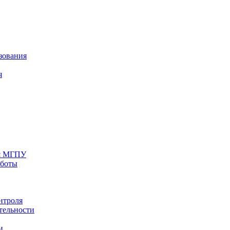
зования
я
ия МГПУ
аботы
нтроля
тельности
и