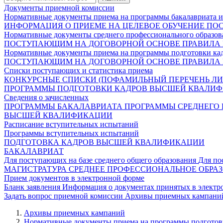
Документы приемной комиссии
Нормативные документы приема на программы бакалавриата и
ИНФОРМАЦИЯ О ПРИЕМЕ НА ЦЕЛЕВОЕ ОБУЧЕНИЕ
ПО
Нормативные документы среднего профессионального образов
ПОСТУПАЮЩИМ НА ДОГОВОРНОЙ ОСНОВЕ
ПРАВИЛА
Нормативные документы приема на программы подготовки ка
ПОСТУПАЮЩИМ НА ДОГОВОРНОЙ ОСНОВЕ
ПРАВИЛА
Списки поступающих и статистика приема
КОНКУРСНЫЕ СПИСКИ (ПОФАМИЛЬНЫЙ ПЕРЕЧЕНЬ ЛИ
ПРОГРАММЫ ПОДГОТОВКИ КАДРОВ ВЫСШЕЙ КВАЛИ
Сведения о зачисленных
ПРОГРАММЫ БАКАЛАВРИАТА
ПРОГРАММЫ СРЕДНЕГО
ВЫСШЕЙ КВАЛИФИКАЦИИ
Расписание вступительных испытаний
Программы вступительных испытаний
ПОДГОТОВКА КАДРОВ ВЫСШЕЙ КВАЛИФИКАЦИИ
БАКАЛАВРИАТ
Для поступающих на базе среднего общего образования
Для по
МАГИСТРАТУРА
СРЕДНЕЕ ПРОФЕССИОНАЛЬНОЕ ОБРА
Прием документов в электронной форме
Бланк заявления
Информация о документах принятых в электр
Задать вопрос приемной комиссии
Архивы приемных кампани
Архивы приемных кампаний
Нормативные документы приема на программы подготов