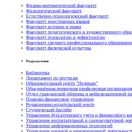
Физико-математический факультет
Филологический факультет
Естественно-технологический факультет
Факультет иностранных языков
Факультет истории и права
Факультет педагогического и художественного обра
Факультет психологии и дефектологии
Факультет среднего профессионального образовани
Факультет физической культуры
Подразделения
Библиотека
Департамент по ресурсам
Образовательный центр "Пеликан"
Объединённая первичная профсоюзная организац
Отдел гражданской обороны и мобилизационной р
Планово-финансовое управление
Редакционно-издательский центр
Студенческий бассейн
Управление бухгалтерского учета и финансового ко
Управление воспитательной и социокультурной дея
Управление информационных технологий
Управление научной и инновационной деятельност