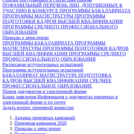
ПОФАМИЛЬНЫЙ ПЕРЕЧЕНЬ ЛИЦ, ДОПУЩЕННЫХ К
УЧАСТИЮ В КОНКУРСЕ
ПРОГРАММЫ БАКАЛАВРИАТА
ПРОГРАММЫ МАГИСТРАТУРЫ
ПРОГРАММЫ
ПОДГОТОВКИ КАДРОВ ВЫСШЕЙ КВАЛИФИКАЦИИ
ПРОГРАММЫ СРЕДНЕГО ПРОФЕССИОНАЛЬНОГО
ОБРАЗОВАНИЯ
Приказы о зачислении
ПРОГРАММЫ БАКАЛАВРИАТА
ПРОГРАММЫ
МАГИСТРАТУРЫ
ПРОГРАММЫ ПОДГОТОВКИ КАДРОВ
ВЫСШЕЙ КВАЛИФИКАЦИИ
ПРОГРАММЫ СРЕДНЕГО
ПРОФЕССИОНАЛЬНОГО ОБРАЗОВАНИЯ
Расписание вступительных испытаний
Программы вступительных испытаний
БАКАЛАВРИАТ
МАГИСТРАТУРА
ПОДГОТОВКА
КАДРОВ ВЫСШЕЙ КВАЛИФИКАЦИИ
СРЕДНЕЕ
ПРОФЕССИОНАЛЬНОЕ ОБРАЗОВАНИЕ
Прием документов в электронной форме
Бланк заявления
Информация о документах принятых в
электронной форме и по почте
Задать вопрос приемной комиссии
Архивы приемных кампаний
Приемная кампания 2020
Приказы о зачислении
Подразделения