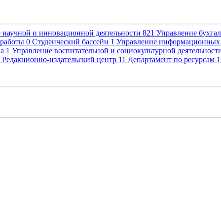
 научной и инновационной деятельности
821
Управление бухгал
 работы
0
Студенческий бассейн
1
Управление информационных
ка
1
Управление воспитательной и социокультурной деятельност
Редакционно-издательский центр
11
Департамент по ресурсам
1