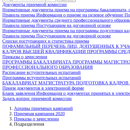
Документы приемной комиссии
Нормативные документы приема на программы бакалавриата, 
Правила приема
Информация о приеме на целевое обучение
По
Нормативные документы среднего профессионального образов
Правила приема
Поступающим на договорной основе
Нормативные документы приема на программы подготовки ка
Правила приема
Поступающим на договорной основе
Списки поступающих и статистика приема
ПОФАМИЛЬНЫЙ ПЕРЕЧЕНЬ ЛИЦ, ДОПУЩЕННЫХ К УЧА
КАДРОВ ВЫСШЕЙ КВАЛИФИКАЦИИ
ПРОГРАММЫ СРЕД
Приказы о зачислении
ПРОГРАММЫ БАКАЛАВРИАТА
ПРОГРАММЫ МАГИСТРА
ПРОФЕССИОНАЛЬНОГО ОБРАЗОВАНИЯ
Расписание вступительных испытаний
Программы вступительных испытаний
БАКАЛАВРИАТ
МАГИСТРАТУРА
ПОДГОТОВКА КАДРО
Прием документов в электронной форме
Бланк заявления
Информация о документах принятых в электр
Задать вопрос приемной комиссии
Архивы приемных кампаний
Приемная кампания 2020
Приказы о зачислении
Подразделения