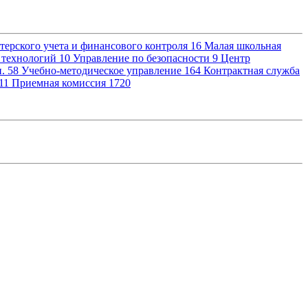
терского учета и финансового контроля
16
Малая школьная
 технологий
10
Управление по безопасности
9
Центр
и.
58
Учебно-методическое управление
164
Контрактная служба
11
Приемная комиссия
1720