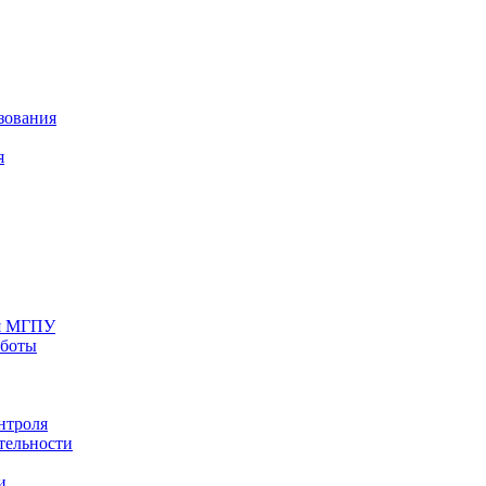
зования
я
ия МГПУ
аботы
нтроля
тельности
и