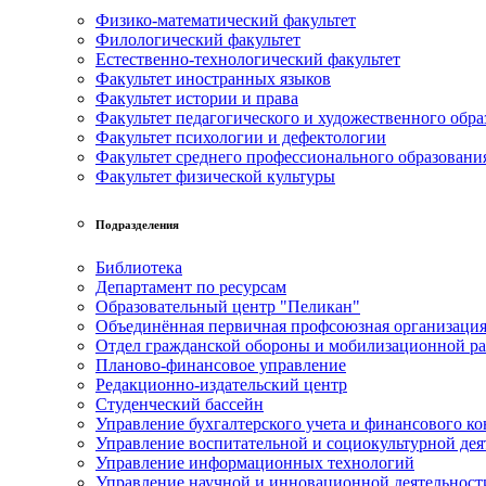
Физико-математический факультет
Филологический факультет
Естественно-технологический факультет
Факультет иностранных языков
Факультет истории и права
Факультет педагогического и художественного обра
Факультет психологии и дефектологии
Факультет среднего профессионального образовани
Факультет физической культуры
Подразделения
Библиотека
Департамент по ресурсам
Образовательный центр "Пеликан"
Объединённая первичная профсоюзная организац
Отдел гражданской обороны и мобилизационной р
Планово-финансовое управление
Редакционно-издательский центр
Студенческий бассейн
Управление бухгалтерского учета и финансового ко
Управление воспитательной и социокультурной дея
Управление информационных технологий
Управление научной и инновационной деятельност