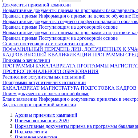
Документы приемной комиссии
Нормативные документы приема на программы бакалавриата, 
Правила приема
Информация о приеме на целевое обучение
По
Нормативные документы среднего профессионального образов
Правила приема
Поступающим на договорной основе
Нормативные документы приема на программы подготовки ка
Правила приема
Поступающим на договорной основе
Списки поступающих и статистика приема
ПОФАМИЛЬНЫЙ ПЕРЕЧЕНЬ ЛИЦ, ДОПУЩЕННЫХ К УЧА
КАДРОВ ВЫСШЕЙ КВАЛИФИКАЦИИ
ПРОГРАММЫ СРЕД
Приказы о зачислении
ПРОГРАММЫ БАКАЛАВРИАТА
ПРОГРАММЫ МАГИСТРА
ПРОФЕССИОНАЛЬНОГО ОБРАЗОВАНИЯ
Расписание вступительных испытаний
Программы вступительных испытаний
БАКАЛАВРИАТ
МАГИСТРАТУРА
ПОДГОТОВКА КАДРО
Прием документов в электронной форме
Бланк заявления
Информация о документах принятых в электр
Задать вопрос приемной комиссии
Архивы приемных кампаний
Приемная кампания 2020
Нормативные документы приема на программы бакалаври
Подразделения
Приемная комиссия