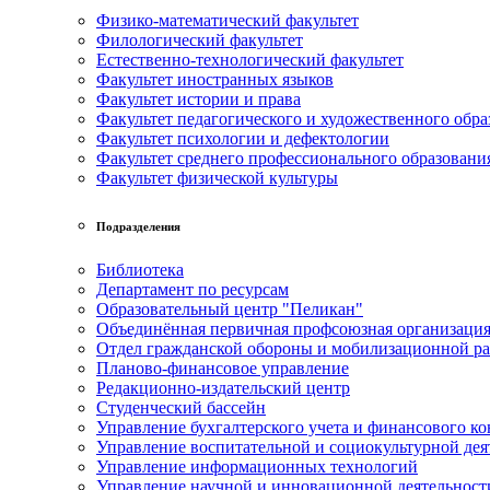
Физико-математический факультет
Филологический факультет
Естественно-технологический факультет
Факультет иностранных языков
Факультет истории и права
Факультет педагогического и художественного обра
Факультет психологии и дефектологии
Факультет среднего профессионального образовани
Факультет физической культуры
Подразделения
Библиотека
Департамент по ресурсам
Образовательный центр "Пеликан"
Объединённая первичная профсоюзная организац
Отдел гражданской обороны и мобилизационной р
Планово-финансовое управление
Редакционно-издательский центр
Студенческий бассейн
Управление бухгалтерского учета и финансового ко
Управление воспитательной и социокультурной дея
Управление информационных технологий
Управление научной и инновационной деятельност