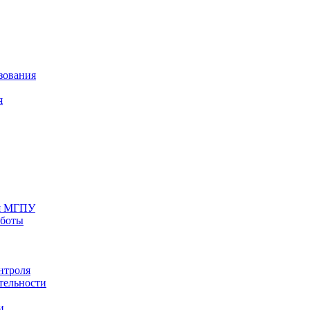
зования
я
ия МГПУ
аботы
нтроля
тельности
и