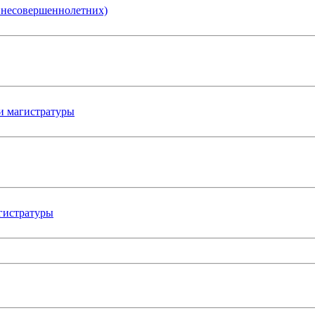
я несовершеннолетних)
 и магистратуры
агистратуры