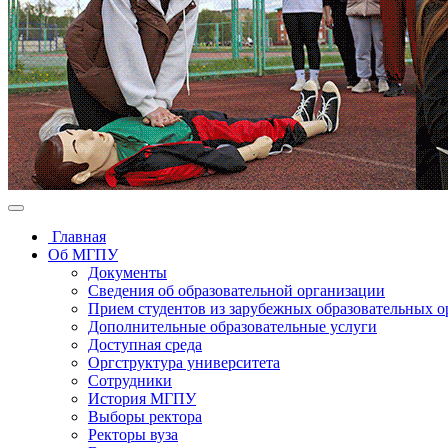
Главная
Об МГПУ
Документы
Сведения об образовательной организации
Прием студентов из зарубежных образовательных 
Дополнительные образовательные услуги
Доступная среда
Оргструктура университета
Сотрудники
История МГПУ
Выборы ректора
Ректоры вуза