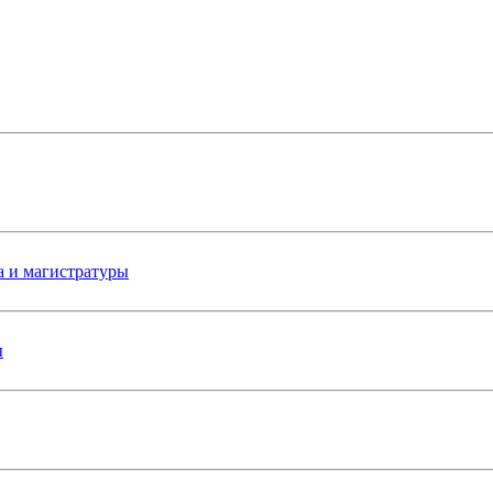
а и магистратуры
ы