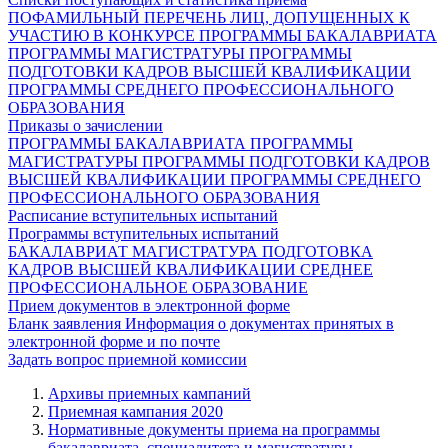
ПОФАМИЛЬНЫЙ ПЕРЕЧЕНЬ ЛИЦ, ДОПУЩЕННЫХ К
УЧАСТИЮ В КОНКУРСЕ
ПРОГРАММЫ БАКАЛАВРИАТА
ПРОГРАММЫ МАГИСТРАТУРЫ
ПРОГРАММЫ
ПОДГОТОВКИ КАДРОВ ВЫСШЕЙ КВАЛИФИКАЦИИ
ПРОГРАММЫ СРЕДНЕГО ПРОФЕССИОНАЛЬНОГО
ОБРАЗОВАНИЯ
Приказы о зачислении
ПРОГРАММЫ БАКАЛАВРИАТА
ПРОГРАММЫ
МАГИСТРАТУРЫ
ПРОГРАММЫ ПОДГОТОВКИ КАДРОВ
ВЫСШЕЙ КВАЛИФИКАЦИИ
ПРОГРАММЫ СРЕДНЕГО
ПРОФЕССИОНАЛЬНОГО ОБРАЗОВАНИЯ
Расписание вступительных испытаний
Программы вступительных испытаний
БАКАЛАВРИАТ
МАГИСТРАТУРА
ПОДГОТОВКА
КАДРОВ ВЫСШЕЙ КВАЛИФИКАЦИИ
СРЕДНЕЕ
ПРОФЕССИОНАЛЬНОЕ ОБРАЗОВАНИЕ
Прием документов в электронной форме
Бланк заявления
Информация о документах принятых в
электронной форме и по почте
Задать вопрос приемной комиссии
Архивы приемных кампаний
Приемная кампания 2020
Нормативные документы приема на программы
бакалавриата, специалитета и магистратуры