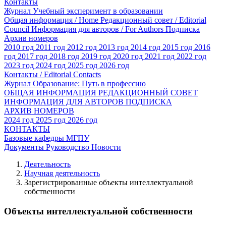
Контакты
Журнал Учебный эксперимент в образовании
Общая информация / Home
Редакционный совет / Editorial
Council
Информация для авторов / For Authors
Подписка
Архив номеров
2010 год
2011 год
2012 год
2013 год
2014 год
2015 год
2016
год
2017 год
2018 год
2019 год
2020 год
2021 год
2022 год
2023 год
2024 год
2025 год
2026 год
Контакты / Editorial Contacts
Журнал Образование: Путь в профессию
ОБЩАЯ ИНФОРМАЦИЯ
РЕДАКЦИОННЫЙ СОВЕТ
ИНФОРМАЦИЯ ДЛЯ АВТОРОВ
ПОДПИСКА
АРХИВ НОМЕРОВ
2024 год
2025 год
2026 год
КОНТАКТЫ
Базовые кафедры МГПУ
Документы
Руководство
Новости
Деятельность
Научная деятельность
Зарегистрированные объекты интеллектуальной
собственности
Объекты интеллектуальной собственности