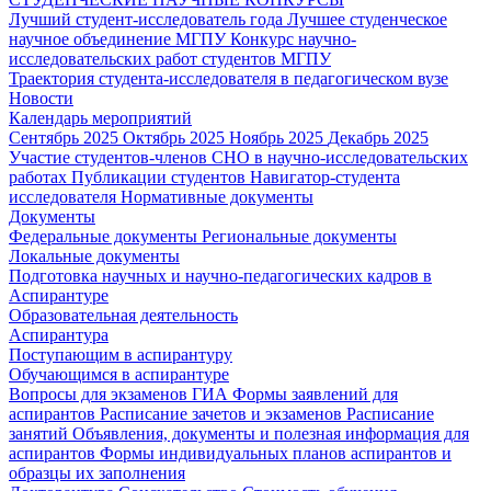
Лучший студент-исследователь года
Лучшее студенческое
научное объединение МГПУ
Конкурс научно-
исследовательских работ студентов МГПУ
Траектория студента-исследователя в педагогическом вузе
Новости
Календарь мероприятий
Сентябрь 2025
Октябрь 2025
Ноябрь 2025
Декабрь 2025
Участие студентов-членов СНО в научно-исследовательских
работах
Публикации студентов
Навигатор-студента
исследователя
Нормативные документы
Документы
Федеральные документы
Региональные документы
Локальные документы
Подготовка научных и научно-педагогических кадров в
Аспирантуре
Образовательная деятельность
Аспирантура
Поступающим в аспирантуру
Обучающимся в аспирантуре
Вопросы для экзаменов
ГИА
Формы заявлений для
аспирантов
Расписание зачетов и экзаменов
Расписание
занятий
Объявления, документы и полезная информация для
аспирантов
Формы индивидуальных планов аспирантов и
образцы их заполнения