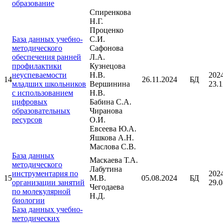
образование
Спиренкова
Н.Г.
Проценко
База данных учебно-
С.И.
методического
Сафонова
обеспечения ранней
Л.А.
профилактики
Кузнецова
неуспеваемости
Н.В.
202
14
26.11.2024
БД
младших школьников
Вершинина
23.1
с использованием
Н.В.
цифровых
Бабина С.А.
образовательных
Чиранова
ресурсов
О.И.
Евсеева Ю.А.
Яшкова А.Н.
Маслова С.В.
База данных
Маскаева Т.А.
методического
Лабутина
инструментария по
202
15
М.В.
05.08.2024
БД
организации занятий
29.0
Чегодаева
по молекулярной
Н.Д.
биологии
База данных учебно-
методических