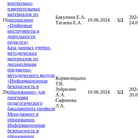
контрольно-
измерительных
материалов по
Бакулина Е.А.
202
19
дисциплине
10.06.2024
БД
Тагаева Е.А.
24.0
«Цифровые
инструменты в
деятельности
педагога»
База данных учебно-
методических
материалов по
дисциплинам
предметно-
методического модуля
Кормилицына
«Информационная
Т.В.
безопасность в
Зубрилин
202
20
образовании» для
10.06.2024
БД
А.А.
20.0
программ
Сафонова
педагогического
Л.А.
бакалавриата профиля
Менеджмент в
образовании.
Информационная
безопасность в
образовании