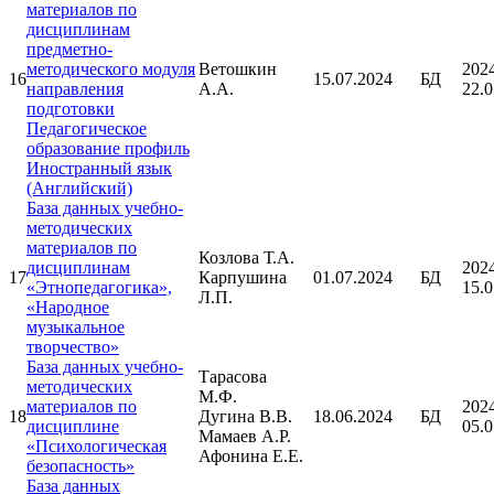
материалов по
дисциплинам
предметно-
методического модуля
Ветошкин
202
16
15.07.2024
БД
направления
А.А.
22.0
подготовки
Педагогическое
образование профиль
Иностранный язык
(Английский)
База данных учебно-
методических
материалов по
Козлова Т.А.
дисциплинам
202
17
Карпушина
01.07.2024
БД
«Этнопедагогика»,
15.0
Л.П.
«Народное
музыкальное
творчество»
База данных учебно-
Тарасова
методических
М.Ф.
материалов по
202
18
Дугина В.В.
18.06.2024
БД
дисциплине
05.0
Мамаев А.Р.
«Психологическая
Афонина Е.Е.
безопасность»
База данных