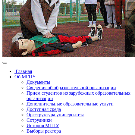
Главная
Об МГПУ
Документы
Сведения об образовательной организации
Прием студентов из зарубежных образовательных
организаций
Дополнительные образовательные услуги
Доступная среда
Оргструктура университета
Сотрудники
История МГПУ
Выборы ректора