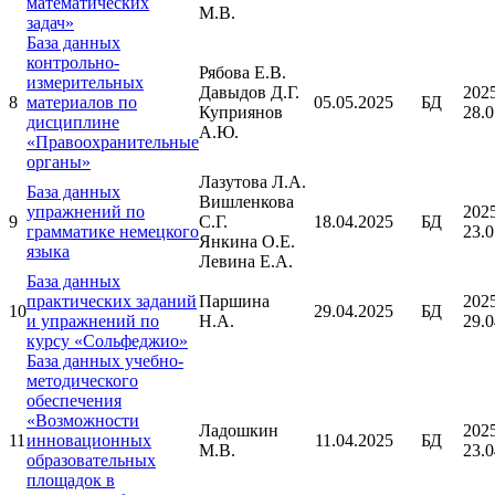
математических
М.В.
задач»
База данных
контрольно-
Рябова Е.В.
измерительных
Давыдов Д.Г.
202
8
материалов по
05.05.2025
БД
Куприянов
28.0
дисциплине
А.Ю.
«Правоохранительные
органы»
Лазутова Л.А.
База данных
Вишленкова
упражнений по
202
9
С.Г.
18.04.2025
БД
грамматике немецкого
23.0
Янкина О.Е.
языка
Левина Е.А.
База данных
практических заданий
Паршина
202
10
29.04.2025
БД
и упражнений по
Н.А.
29.0
курсу «Сольфеджио»
База данных учебно-
методического
обеспечения
«Возможности
Ладошкин
202
11
инновационных
11.04.2025
БД
М.В.
23.0
образовательных
площадок в