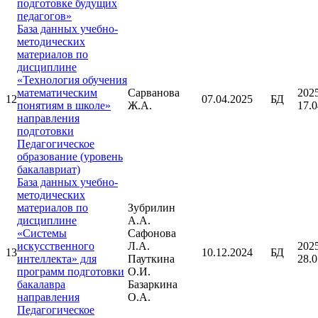
подготовке будущих
педагогов»
База данных учебно-
методических
материалов по
дисциплине
«Технология обучения
математическим
Сарванова
202
12
07.04.2025
БД
понятиям в школе»
Ж.А.
17.0
направления
подготовки
Педагогическое
образование (уровень
бакалавриат)
База данных учебно-
методических
материалов по
Зубрилин
дисциплине
А.А.
«Системы
Сафонова
искусственного
Л.А.
202
13
10.12.2024
БД
интеллекта» для
Пауткина
28.0
программ подготовки
О.И.
бакалавра
Базаркина
направления
О.А.
Педагогическое