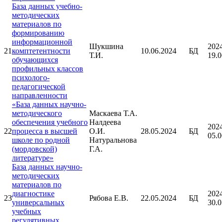
База данных учебно-
методических
материалов по
формированию
информационной
Шукшина
202
21
комптетентности
10.06.2024
БД
Т.И.
19.0
обучающихся
профильных классов
психолого-
педагогической
направленности
«База данных научно-
методического
Маскаева Т.А.
обеспечения учебного
Налдеева
202
22
процесса в высшей
О.И.
28.05.2024
БД
05.0
школе по родной
Натуральнова
(мордовской)
Г.А.
литературе»
База данных научно-
методических
материалов по
диагностике
202
23
Рябова Е.В.
22.05.2024
БД
универсальных
30.0
учебных
регулятивных