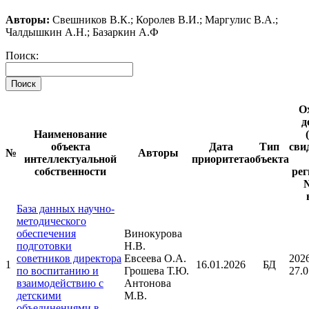
Авторы:
Свешников В.К.; Королев В.И.; Маргулис В.А.;
Чалдышкин А.Н.; Базаркин А.Ф
Поиск:
Поиск
О
д
Наименование
объекта
Дата
Тип
сви
№
Авторы
интеллектуальной
приоритета
объекта
собственности
рег
№
База данных научно-
методического
обеспечения
Винокурова
подготовки
Н.В.
советников директора
Евсеева О.А.
202
1
16.01.2026
БД
по воспитанию и
Грошева Т.Ю.
27.0
взаимодействию с
Антонова
детскими
М.В.
объединениями в