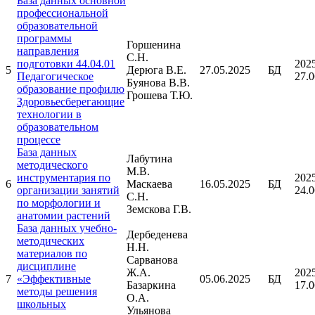
База данных основной
профессиональной
образовательной
программы
Горшенина
направления
С.Н.
подготовки 44.04.01
202
5
Дерюга В.Е.
27.05.2025
БД
Педагогическое
27.0
Буянова В.В.
образование профилю
Грошева Т.Ю.
Здоровьесберегающие
технологии в
образовательном
процессе
База данных
Лабутина
методического
М.В.
инструментария по
202
6
Маскаева
16.05.2025
БД
организации занятий
24.0
С.Н.
по морфологии и
Земскова Г.В.
анатомии растений
База данных учебно-
Дербеденева
методических
Н.Н.
материалов по
Сарванова
дисциплине
Ж.А.
202
7
«Эффективные
05.06.2025
БД
Базаркина
17.0
методы решения
О.А.
школьных
Ульянова