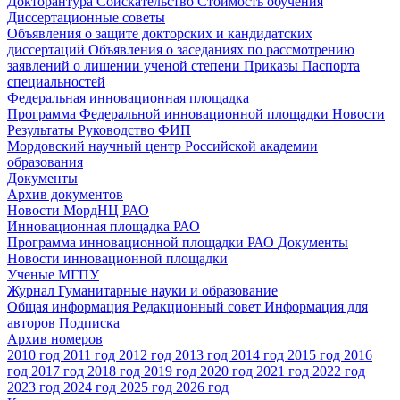
Докторантура
Соискательство
Стоимость обучения
Диссертационные советы
Объявления о защите докторских и кандидатских
диссертаций
Объявления о заседаниях по рассмотрению
заявлений о лишении ученой степени
Приказы
Паспорта
специальностей
Федеральная инновационная площадка
Программа Федеральной инновационной площадки
Новости
Результаты
Руководство ФИП
Мордовский научный центр Российской академии
образования
Документы
Архив документов
Новости МордНЦ РАО
Инновационная площадка РАО
Программа инновационной площадки РАО
Документы
Новости инновационной площадки
Ученые МГПУ
Журнал Гуманитарные науки и образование
Общая информация
Редакционный совет
Информация для
авторов
Подписка
Архив номеров
2010 год
2011 год
2012 год
2013 год
2014 год
2015 год
2016
год
2017 год
2018 год
2019 год
2020 год
2021 год
2022 год
2023 год
2024 год
2025 год
2026 год