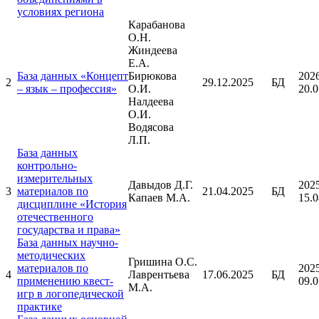
условиях региона
Карабанова
О.Н.
Жиндеева
Е.А.
База данных «Концепт
Бирюкова
202
2
29.12.2025
БД
– язык – профессия»
О.И.
20.0
Налдеева
О.И.
Водясова
Л.П.
База данных
контрольно-
измерительных
Давыдов Д.Г.
202
3
материалов по
21.04.2025
БД
Капаев М.А.
15.0
дисциплине «История
отечественного
государства и права»
База данных научно-
методических
Гришина О.С.
материалов по
202
4
Лаврентьева
17.06.2025
БД
применению квест-
09.0
М.А.
игр в логопедической
практике