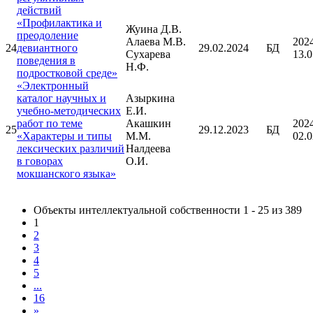
действий
«Профилактика и
Жуина Д.В.
преодоление
Алаева М.В.
202
24
девиантного
29.02.2024
БД
Сухарева
13.0
поведения в
Н.Ф.
подростковой среде»
«Электронный
каталог научных и
Азыркина
учебно-методических
Е.И.
работ по теме
Акашкин
202
25
29.12.2023
БД
«Характеры и типы
М.М.
02.0
лексических различий
Налдеева
в говорах
О.И.
мокшанского языка»
Объекты интеллектуальной собственности 1 - 25 из 389
1
2
3
4
5
...
16
»