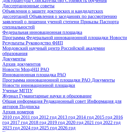
Докторантура
Соискательство
Стоимость обучения
Диссертационные советы
Объявления о защите докторских и кандидатских
диссертаций
Объявления о заседаниях по рассмотрению
заявлений о лишении ученой степени
Приказы
Паспорта
специальностей
Федеральная инновационная площадка
Программа Федеральной инновационной площадки
Новости
Результаты
Руководство ФИП
Мордовский научный центр Российской академии
образования
Документы
Архив документов
Новости МордНЦ РАО
Инновационная площадка РАО
Программа инновационной площадки РАО
Документы
Новости инновационной площадки
Ученые МГПУ
Журнал Гуманитарные науки и образование
Общая информация
Редакционный совет
Информация для
авторов
Подписка
Архив номеров
2010 год
2011 год
2012 год
2013 год
2014 год
2015 год
2016
год
2017 год
2018 год
2019 год
2020 год
2021 год
2022 год
2023 год
2024 год
2025 год
2026 год