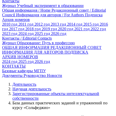
Контакты
Журнал Учебный эксперимент в образовании
Общая информация / Home
Редакционный совет / Editorial
Council
Информация для авторов / For Authors
Подписка
Архив номеров
2010 год
2011 год
2012 год
2013 год
2014 год
2015 год
2016
год
2017 год
2018 год
2019 год
2020 год
2021 год
2022 год
2023 год
2024 год
2025 год
2026 год
Контакты / Editorial Contacts
Журнал Образование: Путь в профессию
ОБЩАЯ ИНФОРМАЦИЯ
РЕДАКЦИОННЫЙ СОВЕТ
ИНФОРМАЦИЯ ДЛЯ АВТОРОВ
ПОДПИСКА
АРХИВ НОМЕРОВ
2024 год
2025 год
2026 год
КОНТАКТЫ
Базовые кафедры МГПУ
Документы
Руководство
Новости
Деятельность
Научная деятельность
Зарегистрированные объекты интеллектуальной
собственности
База данных практических заданий и упражнений по
курсу «Сольфеджио»