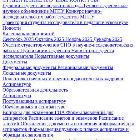
Лучший студент-исследователь года
Лучшее студенческое
научное объединение МГПУ
Конкурс научно-
исследовательских работ студентов МГПУ
Траектория студента-исследователя в педагогическом вузе
Новости
Календарь мероприятий
Сентябрь 2025
Октябрь 2025
Ноябрь 2025
Декабрь 2025
Участие студентов-членов СНО в научно-исследовательских
работах
Публикации студентов
Навигатор-студента
исследователя
Нормативные документы
Документы
Федеральные документы
Региональные документы
Локальные документы
Подготовка научных и научно-педагогических кадров в
Аспирантуре
Образовательная деятельность
Аспирантура
Поступающим в аспирантуру
Обучающимся в аспирантуре
Вопросы для экзаменов
ГИА
Формы заявлений для
аспирантов
Расписание зачетов и экзаменов
Расписание
занятий
Объявления, документы и полезная информация для
аспирантов
Формы индивидуальных планов аспирантов и
образцы их заполнения