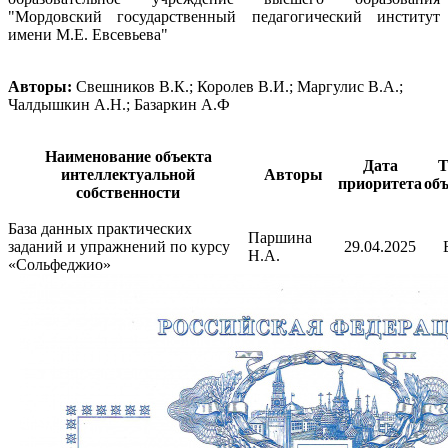
"Мордовский государственный педагогический институт
имени М.Е. Евсевьева"
Авторы:
Свешников В.К.; Королев В.И.; Маргулис В.А.;
Чалдышкин А.Н.; Базаркин А.Ф
Наименование объекта
Дата
Т
интеллектуальной
Авторы
приоритета
объ
собственности
База данных практических
Паршина
заданий и упражнений по курсу
29.04.2025
Н.А.
«Сольфеджио»