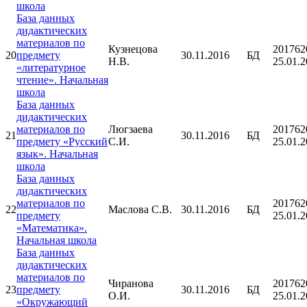
школа
База данных
дидактических
материалов по
Кузнецова
201762
20
предмету
30.11.2016
БД
Н.В.
25.01.
«литературное
чтение». Начальная
школа
База данных
дидактических
материалов по
Люгзаева
201762
21
30.11.2016
БД
предмету «Русский
С.И.
25.01.
язык». Начальная
школа
База данных
дидактических
материалов по
201762
22
Маслова С.В.
30.11.2016
БД
предмету
25.01.
«Математика».
Начальная школа
База данных
дидактических
материалов по
Чиранова
201762
23
предмету
30.11.2016
БД
О.И.
25.01.
«Окружающий