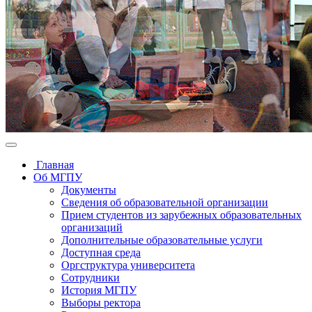
Главная
Об МГПУ
Документы
Сведения об образовательной организации
Прием студентов из зарубежных образовательных
организаций
Дополнительные образовательные услуги
Доступная среда
Оргструктура университета
Сотрудники
История МГПУ
Выборы ректора