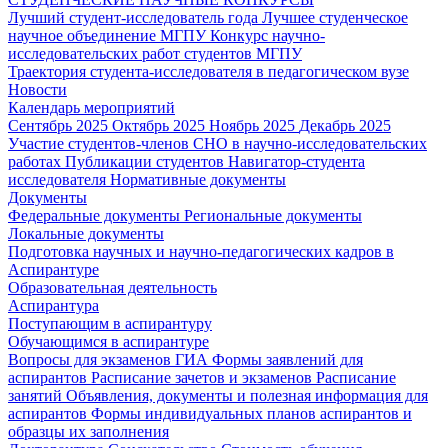
Лучший студент-исследователь года
Лучшее студенческое
научное объединение МГПУ
Конкурс научно-
исследовательских работ студентов МГПУ
Траектория студента-исследователя в педагогическом вузе
Новости
Календарь мероприятий
Сентябрь 2025
Октябрь 2025
Ноябрь 2025
Декабрь 2025
Участие студентов-членов СНО в научно-исследовательских
работах
Публикации студентов
Навигатор-студента
исследователя
Нормативные документы
Документы
Федеральные документы
Региональные документы
Локальные документы
Подготовка научных и научно-педагогических кадров в
Аспирантуре
Образовательная деятельность
Аспирантура
Поступающим в аспирантуру
Обучающимся в аспирантуре
Вопросы для экзаменов
ГИА
Формы заявлений для
аспирантов
Расписание зачетов и экзаменов
Расписание
занятий
Объявления, документы и полезная информация для
аспирантов
Формы индивидуальных планов аспирантов и
образцы их заполнения