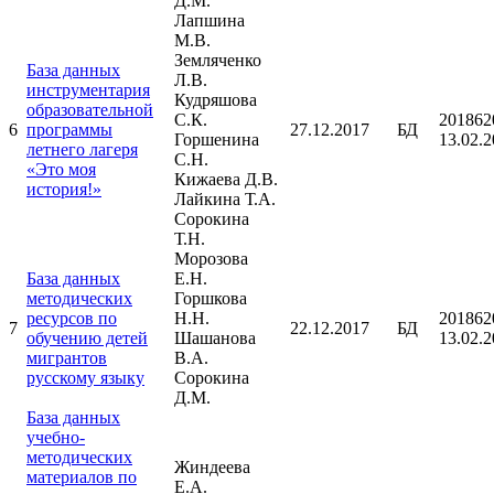
Д.М.
Лапшина
М.В.
Земляченко
База данных
Л.В.
инструментария
Кудряшова
образовательной
С.К.
201862
6
программы
27.12.2017
БД
Горшенина
13.02.
летнего лагеря
С.Н.
«Это моя
Кижаева Д.В.
история!»
Лайкина Т.А.
Сорокина
Т.Н.
Морозова
База данных
Е.Н.
методических
Горшкова
ресурсов по
Н.Н.
201862
7
22.12.2017
БД
обучению детей
Шашанова
13.02.
мигрантов
В.А.
русскому языку
Сорокина
Д.М.
База данных
учебно-
методических
Жиндеева
материалов по
Е.А.