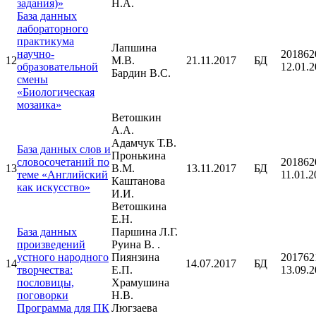
задания)»
Н.А.
База данных
лабораторного
практикума
Лапшина
научно-
201862
12
М.В.
21.11.2017
БД
образовательной
12.01.
Бардин В.С.
смены
«Биологическая
мозаика»
Ветошкин
А.А.
Адамчук Т.В.
База данных слов и
Пронькина
словосочетаний по
201862
13
В.М.
13.11.2017
БД
теме «Английский
11.01.2
Каштанова
как искусство»
И.И.
Ветошкина
Е.Н.
База данных
Паршина Л.Г.
произведений
Руина В. .
устного народного
Пиянзина
201762
14
14.07.2017
БД
творчества:
Е.П.
13.09.
пословицы,
Храмушина
поговорки
Н.В.
Программа для ПК
Люгзаева