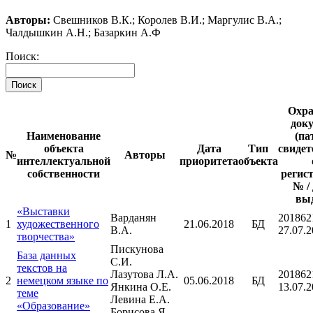
Авторы:
Свешников В.К.; Королев В.И.; Маргулис В.А.;
Чалдышкин А.Н.; Базаркин А.Ф
Поиск:
Поиск
Охр
док
Наименование
(па
объекта
Дата
Тип
свидет
№
Авторы
интеллектуальной
приоритета
объекта
собственности
регис
№ /
вы
«Выставки
Варданян
201862
1
художественного
21.06.2018
БД
В.А.
27.07.
творчества»
Пискунова
База данных
С.И.
текстов на
Лазутова Л.А.
201862
2
немецком языке по
05.06.2018
БД
Янкина О.Е.
13.07.
теме
Левина Е.А.
«Образование»
Борисова Я. .