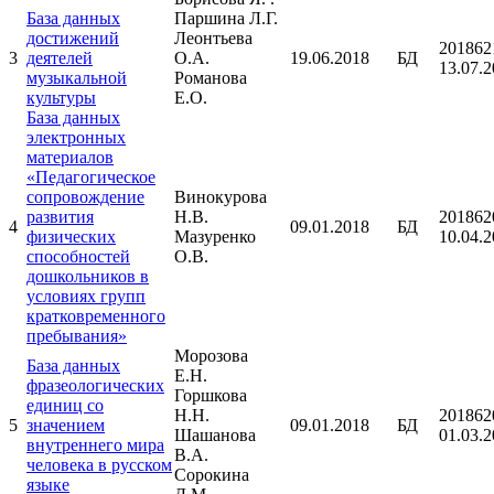
База данных
Паршина Л.Г.
достижений
Леонтьева
201862
3
деятелей
О.А.
19.06.2018
БД
13.07.
музыкальной
Романова
культуры
Е.О.
База данных
электронных
материалов
«Педагогическое
сопровождение
Винокурова
развития
Н.В.
201862
4
09.01.2018
БД
физических
Мазуренко
10.04.
способностей
О.В.
дошкольников в
условиях групп
кратковременного
пребывания»
Морозова
База данных
Е.Н.
фразеологических
Горшкова
единиц со
Н.Н.
201862
5
значением
09.01.2018
БД
Шашанова
01.03.
внутреннего мира
В.А.
человека в русском
Сорокина
языке