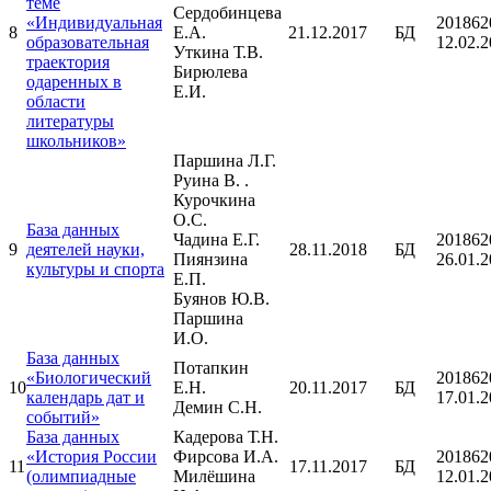
теме
Сердобинцева
«Индивидуальная
201862
8
Е.А.
21.12.2017
БД
образовательная
12.02.
Уткина Т.В.
траектория
Бирюлева
одаренных в
Е.И.
области
литературы
школьников»
Паршина Л.Г.
Руина В. .
Курочкина
О.С.
База данных
Чадина Е.Г.
201862
9
деятелей науки,
28.11.2018
БД
Пиянзина
26.01.
культуры и спорта
Е.П.
Буянов Ю.В.
Паршина
И.О.
База данных
Потапкин
«Биологический
201862
10
Е.Н.
20.11.2017
БД
календарь дат и
17.01.
Демин С.Н.
событий»
База данных
Кадерова Т.Н.
«История России
Фирсова И.А.
201862
11
17.11.2017
БД
(олимпиадные
Милёшина
12.01.