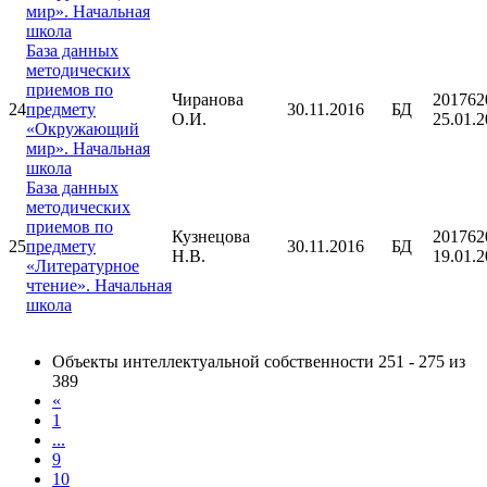
мир». Начальная
школа
База данных
методических
приемов по
Чиранова
201762
24
предмету
30.11.2016
БД
О.И.
25.01.
«Окружающий
мир». Начальная
школа
База данных
методических
приемов по
Кузнецова
201762
25
предмету
30.11.2016
БД
Н.В.
19.01.
«Литературное
чтение». Начальная
школа
Объекты интеллектуальной собственности 251 - 275 из
389
«
1
...
9
10