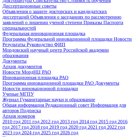
Докторантура
Соискательство
Стоимость обучения
Диссертационные советы
Объявления о защите докторских и кандидатских
диссертаций
Объявления о заседаниях по рассмотрению
заявлений о лишении ученой степени
Приказы
Паспорта
специальностей
Федеральная инновационная площадка
Программа Федеральной инновационной площадки
Новости
Результаты
Руководство ФИП
Мордовский научный центр Российской академии
образования
Документы
Архив документов
Новости МордНЦ РАО
Инновационная площадка РАО
Программа инновационной площадки РАО
Документы
Новости инновационной площадки
Ученые МГПУ
Журнал Гуманитарные науки и образование
Общая информация
Редакционный совет
Информация для
авторов
Подписка
Архив номеров
2010 год
2011 год
2012 год
2013 год
2014 год
2015 год
2016
год
2017 год
2018 год
2019 год
2020 год
2021 год
2022 год
2023 год
2024 год
2025 год
2026 год