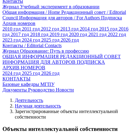
Контакты
Журнал Учебный эксперимент в образовании
Общая информация / Home
Редакционный совет / Editorial
Council
Информация для авторов / For Authors
Подписка
Архив номеров
2010 год
2011 год
2012 год
2013 год
2014 год
2015 год
2016
год
2017 год
2018 год
2019 год
2020 год
2021 год
2022 год
2023 год
2024 год
2025 год
2026 год
Контакты / Editorial Contacts
Журнал Образование: Путь в профессию
ОБЩАЯ ИНФОРМАЦИЯ
РЕДАКЦИОННЫЙ СОВЕТ
ИНФОРМАЦИЯ ДЛЯ АВТОРОВ
ПОДПИСКА
АРХИВ НОМЕРОВ
2024 год
2025 год
2026 год
КОНТАКТЫ
Базовые кафедры МГПУ
Документы
Руководство
Новости
Деятельность
Научная деятельность
Зарегистрированные объекты интеллектуальной
собственности
Объекты интеллектуальной собственности