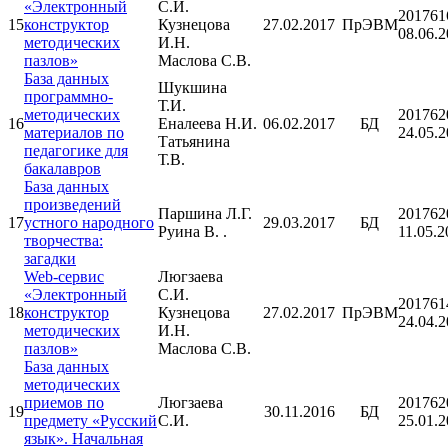
«Электронный
С.И.
201761
15
конструктор
Кузнецова
27.02.2017
ПрЭВМ
08.06.
методических
И.Н.
пазлов»
Маслова С.В.
База данных
Шукшина
программно-
Т.И.
методических
201762
16
Еналеева Н.И.
06.02.2017
БД
материалов по
24.05.
Татьянина
педагогике для
Т.В.
бакалавров
База данных
произведений
Паршина Л.Г.
201762
17
устного народного
29.03.2017
БД
Руина В. .
11.05.2
творчества:
загадки
Web-сервис
Люгзаева
«Электронный
С.И.
201761
18
конструктор
Кузнецова
27.02.2017
ПрЭВМ
24.04.
методических
И.Н.
пазлов»
Маслова С.В.
База данных
методических
приемов по
Люгзаева
201762
19
30.11.2016
БД
предмету «Русский
С.И.
25.01.
язык». Начальная