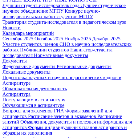
Лучший студент-исследователь года
Лучшее студенческое
научное объединение МГПУ
Конкурс научно-
исследовательских работ студентов МГПУ
Траектория студента-исследователя в педагогическом вузе
Новости
Календарь мероприятий
Сентябрь 2025
Октябрь 2025
Ноябрь 2025
Декабрь 2025
Участие студентов-членов СНО в научно-исследовательских
работах
Публикации студентов
Навигатор-студента
исследователя
Нормативные документы
Документы
Федеральные документы
Региональные документы
Локальные документы
Подготовка научных и научно-педагогических кадров в
Аспирантуре
Образовательная деятельность
Аспирантура
Поступающим в аспирантуру
Обучающимся в аспирантуре
Вопросы для экзаменов
ГИА
Формы заявлений для
аспирантов
Расписание зачетов и экзаменов
Расписание
занятий
Объявления, документы и полезная информация для
аспирантов
Формы индивидуальных планов аспирантов и
образцы их заполнения