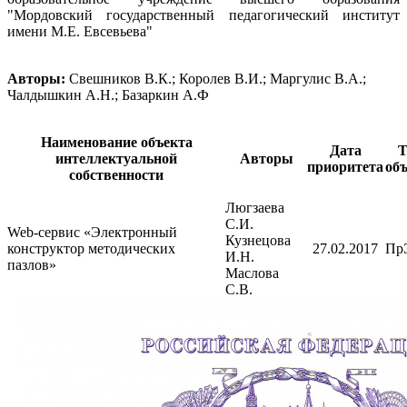
"Мордовский государственный педагогический институт
имени М.Е. Евсевьева"
Авторы:
Свешников В.К.; Королев В.И.; Маргулис В.А.;
Чалдышкин А.Н.; Базаркин А.Ф
Наименование объекта
Дата
Т
интеллектуальной
Авторы
приоритета
объ
собственности
Люгзаева
С.И.
Web-сервис «Электронный
Кузнецова
конструктор методических
27.02.2017
Пр
И.Н.
пазлов»
Маслова
С.В.