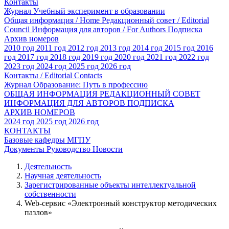
Контакты
Журнал Учебный эксперимент в образовании
Общая информация / Home
Редакционный совет / Editorial
Council
Информация для авторов / For Authors
Подписка
Архив номеров
2010 год
2011 год
2012 год
2013 год
2014 год
2015 год
2016
год
2017 год
2018 год
2019 год
2020 год
2021 год
2022 год
2023 год
2024 год
2025 год
2026 год
Контакты / Editorial Contacts
Журнал Образование: Путь в профессию
ОБЩАЯ ИНФОРМАЦИЯ
РЕДАКЦИОННЫЙ СОВЕТ
ИНФОРМАЦИЯ ДЛЯ АВТОРОВ
ПОДПИСКА
АРХИВ НОМЕРОВ
2024 год
2025 год
2026 год
КОНТАКТЫ
Базовые кафедры МГПУ
Документы
Руководство
Новости
Деятельность
Научная деятельность
Зарегистрированные объекты интеллектуальной
собственности
Web-сервис «Электронный конструктор методических
пазлов»