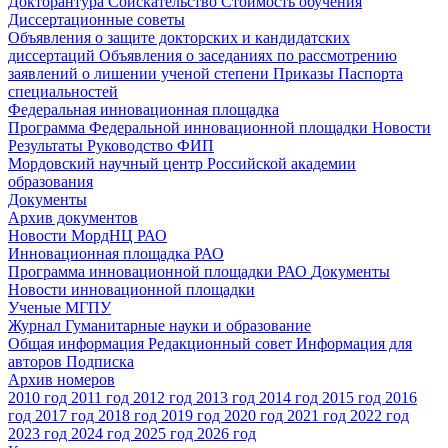
Докторантура
Соискательство
Стоимость обучения
Диссертационные советы
Объявления о защите докторских и кандидатских
диссертаций
Объявления о заседаниях по рассмотрению
заявлений о лишении ученой степени
Приказы
Паспорта
специальностей
Федеральная инновационная площадка
Программа Федеральной инновационной площадки
Новости
Результаты
Руководство ФИП
Мордовский научный центр Российской академии
образования
Документы
Архив документов
Новости МордНЦ РАО
Инновационная площадка РАО
Программа инновационной площадки РАО
Документы
Новости инновационной площадки
Ученые МГПУ
Журнал Гуманитарные науки и образование
Общая информация
Редакционный совет
Информация для
авторов
Подписка
Архив номеров
2010 год
2011 год
2012 год
2013 год
2014 год
2015 год
2016
год
2017 год
2018 год
2019 год
2020 год
2021 год
2022 год
2023 год
2024 год
2025 год
2026 год