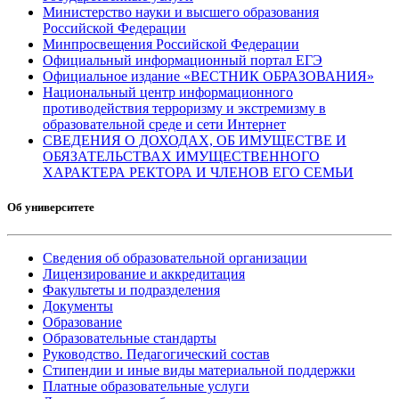
Министерство науки и высшего образования
Российской Федерации
Минпросвещения Российской Федерации
Официальный информационный портал ЕГЭ
Официальное издание «ВЕСТНИК ОБРАЗОВАНИЯ»
Национальный центр информационного
противодействия терроризму и экстремизму в
образовательной среде и сети Интернет
СВЕДЕНИЯ О ДОХОДАХ, ОБ ИМУЩЕСТВЕ И
ОБЯЗАТЕЛЬСТВАХ ИМУЩЕСТВЕННОГО
ХАРАКТЕРА РЕКТОРА И ЧЛЕНОВ ЕГО СЕМЬИ
Об университете
Сведения об образовательной организации
Лицензирование и аккредитация
Факультеты и подразделения
Документы
Образование
Образовательные стандарты
Руководство. Педагогический состав
Стипендии и иные виды материальной поддержки
Платные образовательные услуги