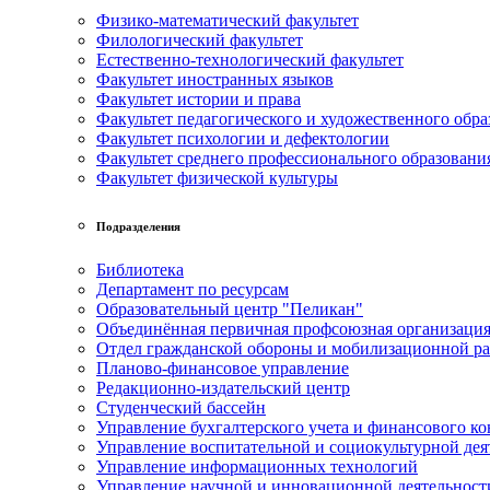
Физико-математический факультет
Филологический факультет
Естественно-технологический факультет
Факультет иностранных языков
Факультет истории и права
Факультет педагогического и художественного обра
Факультет психологии и дефектологии
Факультет среднего профессионального образовани
Факультет физической культуры
Подразделения
Библиотека
Департамент по ресурсам
Образовательный центр "Пеликан"
Объединённая первичная профсоюзная организац
Отдел гражданской обороны и мобилизационной р
Планово-финансовое управление
Редакционно-издательский центр
Студенческий бассейн
Управление бухгалтерского учета и финансового ко
Управление воспитательной и социокультурной дея
Управление информационных технологий
Управление научной и инновационной деятельност