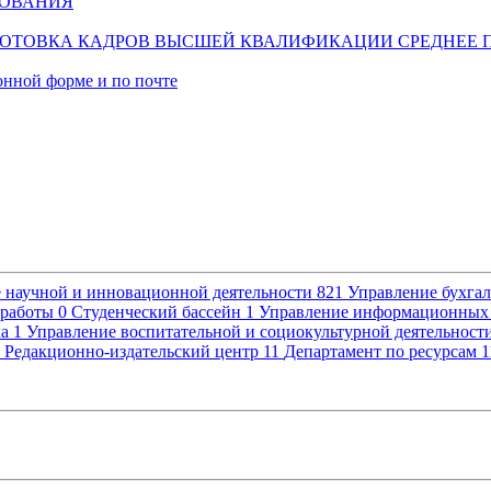
ЗОВАНИЯ
ОТОВКА КАДРОВ ВЫСШЕЙ КВАЛИФИКАЦИИ
СРЕДНЕЕ 
онной форме и по почте
 научной и инновационной деятельности
821
Управление бухгал
 работы
0
Студенческий бассейн
1
Управление информационных
ка
1
Управление воспитательной и социокультурной деятельност
Редакционно-издательский центр
11
Департамент по ресурсам
1