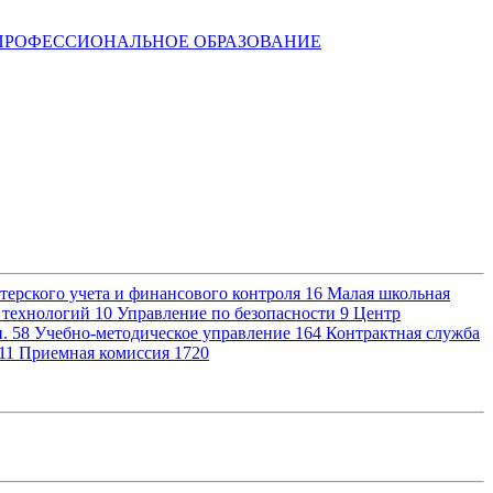
ПРОФЕССИОНАЛЬНОЕ ОБРАЗОВАНИЕ
терского учета и финансового контроля
16
Малая школьная
 технологий
10
Управление по безопасности
9
Центр
и.
58
Учебно-методическое управление
164
Контрактная служба
11
Приемная комиссия
1720