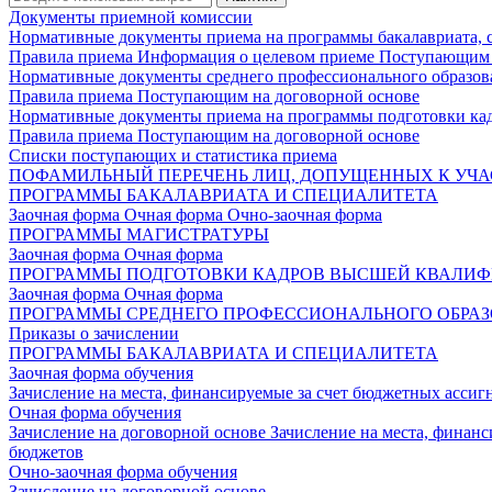
Документы приемной комиссии
Нормативные документы приема на программы бакалавриата, 
Правила приема
Информация о целевом приеме
Поступающим 
Нормативные документы среднего профессионального образов
Правила приема
Поступающим на договорной основе
Нормативные документы приема на программы подготовки ка
Правила приема
Поступающим на договорной основе
Списки поступающих и статистика приема
ПОФАМИЛЬНЫЙ ПЕРЕЧЕНЬ ЛИЦ, ДОПУЩЕННЫХ К УЧА
ПРОГРАММЫ БАКАЛАВРИАТА И СПЕЦИАЛИТЕТА
Заочная форма
Очная форма
Очно-заочная форма
ПРОГРАММЫ МАГИСТРАТУРЫ
Заочная форма
Очная форма
ПРОГРАММЫ ПОДГОТОВКИ КАДРОВ ВЫСШЕЙ КВАЛИ
Заочная форма
Очная форма
ПРОГРАММЫ СРЕДНЕГО ПРОФЕССИОНАЛЬНОГО ОБРА
Приказы о зачислении
ПРОГРАММЫ БАКАЛАВРИАТА И СПЕЦИАЛИТЕТА
Заочная форма обучения
Зачисление на места, финансируемые за счет бюджетных асси
Очная форма обучения
Зачисление на договорной основе
Зачисление на места, финан
бюджетов
Очно-заочная форма обучения
Зачисление на договорной основе