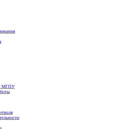
зования
я
ия МГПУ
аботы
нтроля
тельности
и