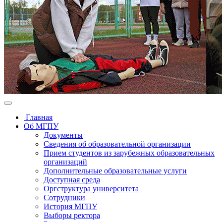
Главная
Об МГПУ
Документы
Сведения об образовательной организации
Прием студентов из зарубежных образовательных
организаций
Дополнительные образовательные услуги
Доступная среда
Оргструктура университета
Сотрудники
История МГПУ
Выборы ректора