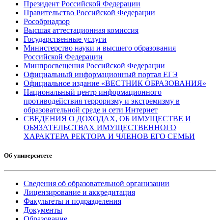
Президент Российской Федерации
Правительство Российской Федерации
Рособрнадзор
Высшая аттестационная комиссия
Государственные услуги
Министерство науки и высшего образования
Российской Федерации
Минпросвещения Российской Федерации
Официальный информационный портал ЕГЭ
Официальное издание «ВЕСТНИК ОБРАЗОВАНИЯ»
Национальный центр информационного
противодействия терроризму и экстремизму в
образовательной среде и сети Интернет
СВЕДЕНИЯ О ДОХОДАХ, ОБ ИМУЩЕСТВЕ И
ОБЯЗАТЕЛЬСТВАХ ИМУЩЕСТВЕННОГО
ХАРАКТЕРА РЕКТОРА И ЧЛЕНОВ ЕГО СЕМЬИ
Об университете
Сведения об образовательной организации
Лицензирование и аккредитация
Факультеты и подразделения
Документы
Образование