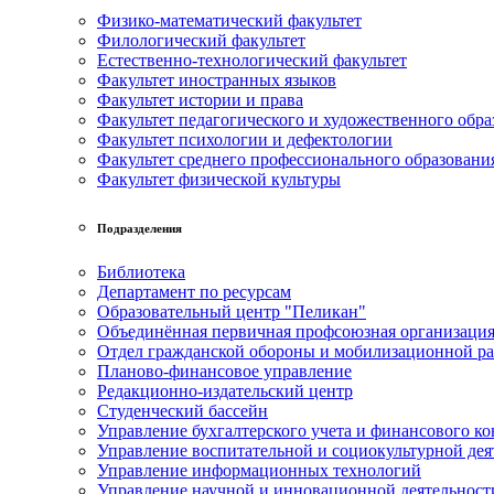
Физико-математический факультет
Филологический факультет
Естественно-технологический факультет
Факультет иностранных языков
Факультет истории и права
Факультет педагогического и художественного обра
Факультет психологии и дефектологии
Факультет среднего профессионального образовани
Факультет физической культуры
Подразделения
Библиотека
Департамент по ресурсам
Образовательный центр "Пеликан"
Объединённая первичная профсоюзная организац
Отдел гражданской обороны и мобилизационной р
Планово-финансовое управление
Редакционно-издательский центр
Студенческий бассейн
Управление бухгалтерского учета и финансового ко
Управление воспитательной и социокультурной дея
Управление информационных технологий
Управление научной и инновационной деятельност