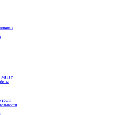
зования
я
ия МГПУ
аботы
нтроля
тельности
и