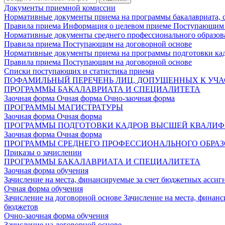
Документы приемной комиссии
Нормативные документы приема на программы бакалавриата, 
Правила приема
Информация о целевом приеме
Поступающим 
Нормативные документы среднего профессионального образов
Правила приема
Поступающим на договорной основе
Нормативные документы приема на программы подготовки ка
Правила приема
Поступающим на договорной основе
Списки поступающих и статистика приема
ПОФАМИЛЬНЫЙ ПЕРЕЧЕНЬ ЛИЦ, ДОПУЩЕННЫХ К УЧА
ПРОГРАММЫ БАКАЛАВРИАТА И СПЕЦИАЛИТЕТА
Заочная форма
Очная форма
Очно-заочная форма
ПРОГРАММЫ МАГИСТРАТУРЫ
Заочная форма
Очная форма
ПРОГРАММЫ ПОДГОТОВКИ КАДРОВ ВЫСШЕЙ КВАЛИ
Заочная форма
Очная форма
ПРОГРАММЫ СРЕДНЕГО ПРОФЕССИОНАЛЬНОГО ОБРА
Приказы о зачислении
ПРОГРАММЫ БАКАЛАВРИАТА И СПЕЦИАЛИТЕТА
Заочная форма обучения
Зачисление на места, финансируемые за счет бюджетных асси
Очная форма обучения
Зачисление на договорной основе
Зачисление на места, финан
бюджетов
Очно-заочная форма обучения
Зачисление на договорной основе