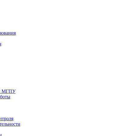
зования
я
ия МГПУ
аботы
нтроля
тельности
и