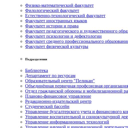
Физико-математический факультет
Филологический факультет
Естественно-технологический факультет
Факультет иностранных языков
Факультет истории и права
Факультет педагогического и художественного обра
Факультет психологии и дефектологии
Факультет среднего профессионального образовани
Факультет физической культуры
Подразделения
Библиотека
Департамент по ресурсам
Образовательный центр "Пеликан"
Объединённая первичная профсоюзная организац
Отдел гражданской обороны и мобилизационной р
Планово-финансовое управление
Редакционно-издательский центр
Студенческий бассейн
Управление бухгалтерского учета и финансового ко
Управление воспитательной и социокультурной дея
Управление информационных технологий
Управление научной и инновационной деятельност