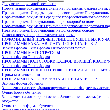
Документы приемной комиссии
Нормативные документы приема на программы бакалавриата, 
Правила приема
Информация о целевом приеме
Поступающим 
Нормативные документы среднего профессионального образов
Правила приема
Поступающим на договорной основе
Нормативные документы приема на программы подготовки ка
Правила приема
Поступающим на договорной основе
Списки поступающих и статистика приема
ПОФАМИЛЬНЫЙ ПЕРЕЧЕНЬ ЛИЦ, ДОПУЩЕННЫХ К УЧА
ПРОГРАММЫ БАКАЛАВРИАТА И СПЕЦИАЛИТЕТА
Заочная форма
Очная форма
Очно-заочная форма
ПРОГРАММЫ МАГИСТРАТУРЫ
Заочная форма
Очная форма
ПРОГРАММЫ ПОДГОТОВКИ КАДРОВ ВЫСШЕЙ КВАЛИ
Заочная форма
Очная форма
ПРОГРАММЫ СРЕДНЕГО ПРОФЕССИОНАЛЬНОГО ОБРА
Приказы о зачислении
ПРОГРАММЫ БАКАЛАВРИАТА И СПЕЦИАЛИТЕТА
Заочная форма обучения
Зачисление на места, финансируемые за счет бюджетных асси
Очная форма обучения
Зачисление на договорной основе
Зачисление на места, финан
бюджетов
Очно-заочная форма обучения
Зачисление на договорной основе