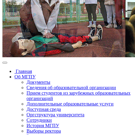
Главная
Об МГПУ
Документы
Сведения об образовательной организации
Прием студентов из зарубежных образовательных
организаций
Дополнительные образовательные услуги
Доступная среда
Оргструктура университета
Сотрудники
История МГПУ
Выборы ректора