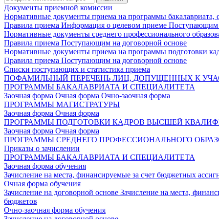
Документы приемной комиссии
Нормативные документы приема на программы бакалавриата, 
Правила приема
Информация о целевом приеме
Поступающим 
Нормативные документы среднего профессионального образов
Правила приема
Поступающим на договорной основе
Нормативные документы приема на программы подготовки ка
Правила приема
Поступающим на договорной основе
Списки поступающих и статистика приема
ПОФАМИЛЬНЫЙ ПЕРЕЧЕНЬ ЛИЦ, ДОПУЩЕННЫХ К УЧА
ПРОГРАММЫ БАКАЛАВРИАТА И СПЕЦИАЛИТЕТА
Заочная форма
Очная форма
Очно-заочная форма
ПРОГРАММЫ МАГИСТРАТУРЫ
Заочная форма
Очная форма
ПРОГРАММЫ ПОДГОТОВКИ КАДРОВ ВЫСШЕЙ КВАЛИ
Заочная форма
Очная форма
ПРОГРАММЫ СРЕДНЕГО ПРОФЕССИОНАЛЬНОГО ОБРА
Приказы о зачислении
ПРОГРАММЫ БАКАЛАВРИАТА И СПЕЦИАЛИТЕТА
Заочная форма обучения
Зачисление на места, финансируемые за счет бюджетных асси
Очная форма обучения
Зачисление на договорной основе
Зачисление на места, финан
бюджетов
Очно-заочная форма обучения
Зачисление на договорной основе