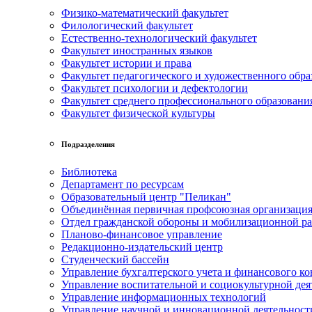
Физико-математический факультет
Филологический факультет
Естественно-технологический факультет
Факультет иностранных языков
Факультет истории и права
Факультет педагогического и художественного обра
Факультет психологии и дефектологии
Факультет среднего профессионального образовани
Факультет физической культуры
Подразделения
Библиотека
Департамент по ресурсам
Образовательный центр "Пеликан"
Объединённая первичная профсоюзная организац
Отдел гражданской обороны и мобилизационной р
Планово-финансовое управление
Редакционно-издательский центр
Студенческий бассейн
Управление бухгалтерского учета и финансового ко
Управление воспитательной и социокультурной дея
Управление информационных технологий
Управление научной и инновационной деятельност