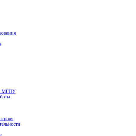
зования
я
ия МГПУ
аботы
нтроля
тельности
и