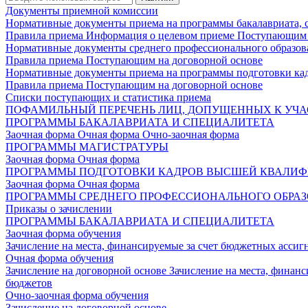
Документы приемной комиссии
Нормативные документы приема на программы бакалавриата, 
Правила приема
Информация о целевом приеме
Поступающим 
Нормативные документы среднего профессионального образов
Правила приема
Поступающим на договорной основе
Нормативные документы приема на программы подготовки ка
Правила приема
Поступающим на договорной основе
Списки поступающих и статистика приема
ПОФАМИЛЬНЫЙ ПЕРЕЧЕНЬ ЛИЦ, ДОПУЩЕННЫХ К УЧА
ПРОГРАММЫ БАКАЛАВРИАТА И СПЕЦИАЛИТЕТА
Заочная форма
Очная форма
Очно-заочная форма
ПРОГРАММЫ МАГИСТРАТУРЫ
Заочная форма
Очная форма
ПРОГРАММЫ ПОДГОТОВКИ КАДРОВ ВЫСШЕЙ КВАЛИ
Заочная форма
Очная форма
ПРОГРАММЫ СРЕДНЕГО ПРОФЕССИОНАЛЬНОГО ОБРА
Приказы о зачислении
ПРОГРАММЫ БАКАЛАВРИАТА И СПЕЦИАЛИТЕТА
Заочная форма обучения
Зачисление на места, финансируемые за счет бюджетных асси
Очная форма обучения
Зачисление на договорной основе
Зачисление на места, финан
бюджетов
Очно-заочная форма обучения
Зачисление на договорной основе