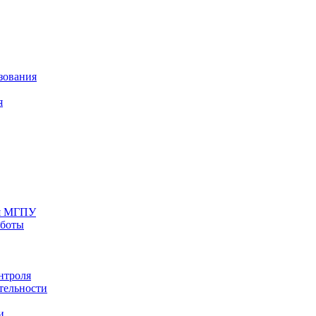
зования
я
ия МГПУ
аботы
нтроля
тельности
и