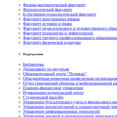
Физико-математический факультет
Филологический факультет
Естественно-технологический факультет
Факультет иностранных языков
Факультет истории и права
Факультет педагогического и художественного обра
Факультет психологии и дефектологии
Факультет среднего профессионального образовани
Факультет физической культуры
Подразделения
Библиотека
Департамент по ресурсам
Образовательный центр "Пеликан"
Объединённая первичная профсоюзная организац
Отдел гражданской обороны и мобилизационной р
Планово-финансовое управление
Редакционно-издательский центр
Студенческий бассейн
Управление бухгалтерского учета и финансового ко
Управление воспитательной и социокультурной дея
Управление информационных технологий
Управление научной и инновационной деятельност