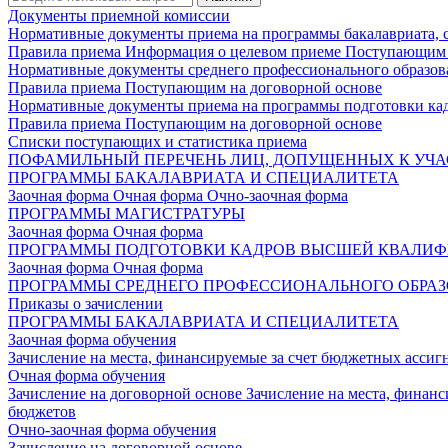
Документы приемной комиссии
Нормативные документы приема на программы бакалавриата, 
Правила приема
Информация о целевом приеме
Поступающим 
Нормативные документы среднего профессионального образов
Правила приема
Поступающим на договорной основе
Нормативные документы приема на программы подготовки ка
Правила приема
Поступающим на договорной основе
Списки поступающих и статистика приема
ПОФАМИЛЬНЫЙ ПЕРЕЧЕНЬ ЛИЦ, ДОПУЩЕННЫХ К УЧА
ПРОГРАММЫ БАКАЛАВРИАТА И СПЕЦИАЛИТЕТА
Заочная форма
Очная форма
Очно-заочная форма
ПРОГРАММЫ МАГИСТРАТУРЫ
Заочная форма
Очная форма
ПРОГРАММЫ ПОДГОТОВКИ КАДРОВ ВЫСШЕЙ КВАЛИ
Заочная форма
Очная форма
ПРОГРАММЫ СРЕДНЕГО ПРОФЕССИОНАЛЬНОГО ОБРА
Приказы о зачислении
ПРОГРАММЫ БАКАЛАВРИАТА И СПЕЦИАЛИТЕТА
Заочная форма обучения
Зачисление на места, финансируемые за счет бюджетных асси
Очная форма обучения
Зачисление на договорной основе
Зачисление на места, финан
бюджетов
Очно-заочная форма обучения
Зачисление на договорной основе