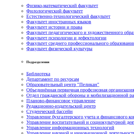
Физико-математический факультет
Филологический факультет
Естественно-технологический факультет
Факультет иностранных языков
Факультет истории и права
Факультет педагогического и художественного обра
Факультет психологии и дефектологии
Факультет среднего профессионального образовани
Факультет физической культуры
Подразделения
Библиотека
Департамент по ресурсам
Образовательный центр "Пеликан"
Объединённая первичная профсоюзная организац
Отдел гражданской обороны и мобилизационной р
Планово-финансовое управление
Редакционно-издательский центр
Студенческий бассейн
Управление бухгалтерского учета и финансового ко
Управление воспитательной и социокультурной дея
Управление информационных технологий
Управление научной и инновационной деятельност