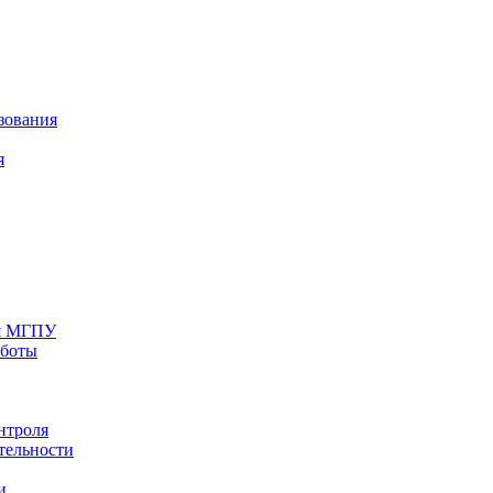
зования
я
ия МГПУ
аботы
нтроля
тельности
и