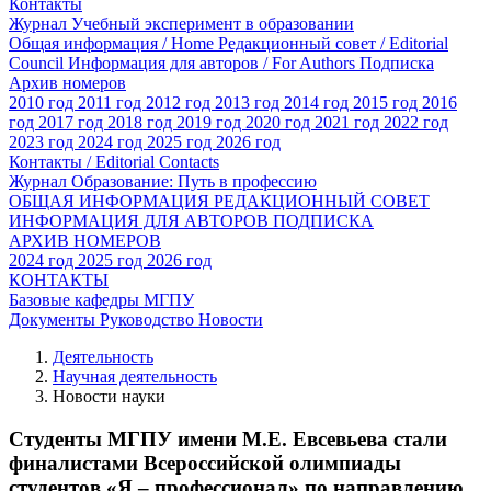
Контакты
Журнал Учебный эксперимент в образовании
Общая информация / Home
Редакционный совет / Editorial
Council
Информация для авторов / For Authors
Подписка
Архив номеров
2010 год
2011 год
2012 год
2013 год
2014 год
2015 год
2016
год
2017 год
2018 год
2019 год
2020 год
2021 год
2022 год
2023 год
2024 год
2025 год
2026 год
Контакты / Editorial Contacts
Журнал Образование: Путь в профессию
ОБЩАЯ ИНФОРМАЦИЯ
РЕДАКЦИОННЫЙ СОВЕТ
ИНФОРМАЦИЯ ДЛЯ АВТОРОВ
ПОДПИСКА
АРХИВ НОМЕРОВ
2024 год
2025 год
2026 год
КОНТАКТЫ
Базовые кафедры МГПУ
Документы
Руководство
Новости
Деятельность
Научная деятельность
Новости науки
Студенты МГПУ имени М.Е. Евсевьева стали
финалистами Всероссийской олимпиады
студентов «Я – профессионал» по направлению