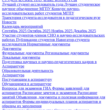
Лучший студент-исследователь года
Лучшее студенческое
научное объединение МГПУ
Конкурс научно-
исследовательских работ студентов МГПУ
Траектория студента-исследователя в педагогическом вузе
Новости
Календарь мероприятий
Сентябрь 2025
Октябрь 2025
Ноябрь 2025
Декабрь 2025
Участие студентов-членов СНО в научно-исследовательских
работах
Публикации студентов
Навигатор-студента
исследователя
Нормативные документы
Документы
Федеральные документы
Региональные документы
Локальные документы
Подготовка научных и научно-педагогических кадров в
Аспирантуре
Образовательная деятельность
Аспирантура
Поступающим в аспирантуру
Обучающимся в аспирантуре
Вопросы для экзаменов
ГИА
Формы заявлений для
аспирантов
Расписание зачетов и экзаменов
Расписание
занятий
Объявления, документы и полезная информация для
аспирантов
Формы индивидуальных планов аспирантов и
образцы их заполнения