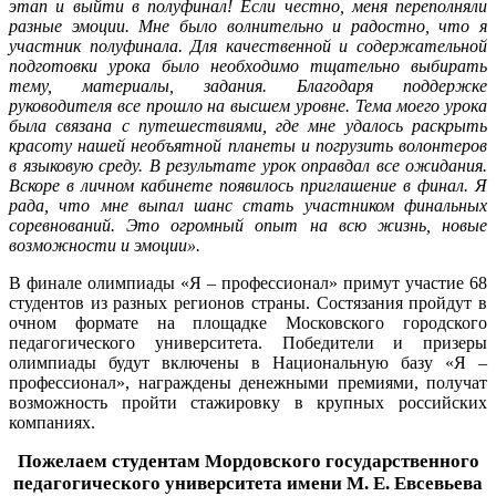
этап и выйти в полуфинал! Если честно, меня переполняли
разные эмоции. Мне было волнительно и радостно, что я
участник полуфинала. Для качественной и содержательной
подготовки урока было необходимо тщательно выбирать
тему, материалы, задания. Благодаря поддержке
руководителя все прошло на высшем уровне. Тема моего урока
была связана с путешествиями, где мне удалось раскрыть
красоту нашей необъятной планеты и погрузить волонтеров
в языковую среду. В результате урок оправдал все ожидания.
Вскоре в личном кабинете появилось приглашение в финал. Я
рада, что мне выпал шанс стать участником финальных
соревнований. Это огромный опыт на всю жизнь, новые
возможности и эмоции».
В финале олимпиады «Я – профессионал» примут участие 68
студентов из разных регионов страны. Состязания пройдут в
очном формате на площадке Московского городского
педагогического университета. Победители и призеры
олимпиады будут включены в Национальную базу «Я –
профессионал», награждены денежными премиями, получат
возможность пройти стажировку в крупных российских
компаниях.
Пожелаем студентам Мордовского государственного
педагогического университета имени М. Е. Евсевьева