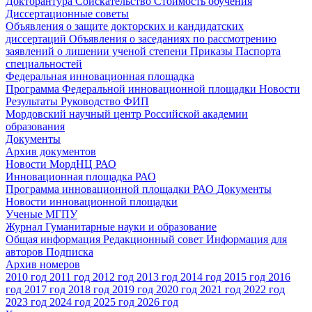
Докторантура
Соискательство
Стоимость обучения
Диссертационные советы
Объявления о защите докторских и кандидатских
диссертаций
Объявления о заседаниях по рассмотрению
заявлений о лишении ученой степени
Приказы
Паспорта
специальностей
Федеральная инновационная площадка
Программа Федеральной инновационной площадки
Новости
Результаты
Руководство ФИП
Мордовский научный центр Российской академии
образования
Документы
Архив документов
Новости МордНЦ РАО
Инновационная площадка РАО
Программа инновационной площадки РАО
Документы
Новости инновационной площадки
Ученые МГПУ
Журнал Гуманитарные науки и образование
Общая информация
Редакционный совет
Информация для
авторов
Подписка
Архив номеров
2010 год
2011 год
2012 год
2013 год
2014 год
2015 год
2016
год
2017 год
2018 год
2019 год
2020 год
2021 год
2022 год
2023 год
2024 год
2025 год
2026 год