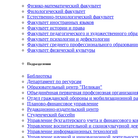
Физико-математический факультет
Филологический факультет
Естественно-технологический факультет
Факультет иностранных языков
Факультет истории и права
Факультет педагогического и художественного обра
Факультет психологии и дефектологии
Факультет среднего профессионального образовани
Факультет физической культуры
Подразделения
Библиотека
Департамент по ресурсам
Образовательный центр "Пеликан"
Объединённая первичная профсоюзная организац
Отдел гражданской обороны и мобилизационной р
Планово-финансовое управление
Редакционно-издательский центр
Студенческий бассейн
Управление бухгалтерского учета и финансового ко
Управление воспитательной и социокультурной дея
Управление информационных технологий
Управление научной и инновационной деятельност