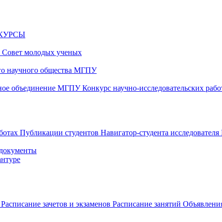
НКУРСЫ
и
Совет молодых ученых
ого научного общества МГПУ
чное объединение МГПУ
Конкурс научно-исследовательских раб
аботах
Публикации студентов
Навигатор-студента исследователя
 документы
антуре
в
Расписание зачетов и экзаменов
Расписание занятий
Объявления