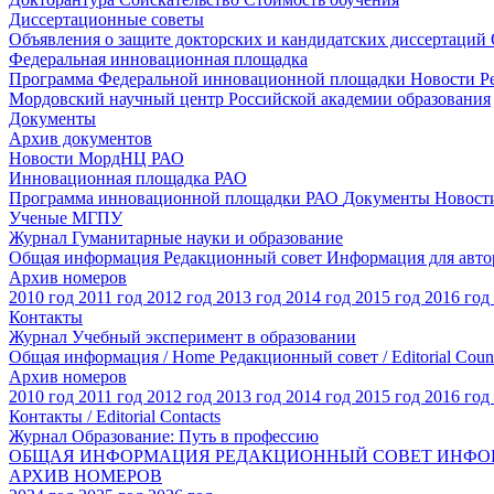
Диссертационные советы
Объявления о защите докторских и кандидатских диссертаций
Федеральная инновационная площадка
Программа Федеральной инновационной площадки
Новости
Р
Мордовский научный центр Российской академии образования
Документы
Архив документов
Новости МордНЦ РАО
Инновационная площадка РАО
Программа инновационной площадки РАО
Документы
Новост
Ученые МГПУ
Журнал Гуманитарные науки и образование
Общая информация
Редакционный совет
Информация для авт
Архив номеров
2010 год
2011 год
2012 год
2013 год
2014 год
2015 год
2016 год
Контакты
Журнал Учебный эксперимент в образовании
Общая информация / Home
Редакционный совет / Editorial Coun
Архив номеров
2010 год
2011 год
2012 год
2013 год
2014 год
2015 год
2016 год
Контакты / Editorial Contacts
Журнал Образование: Путь в профессию
ОБЩАЯ ИНФОРМАЦИЯ
РЕДАКЦИОННЫЙ СОВЕТ
ИНФО
АРХИВ НОМЕРОВ