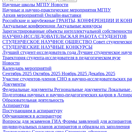
Научные школы МГПУ
Новости
Научные и научно-практические мероприятия МГПУ
Архив мероприятий
Онлайн-выставки
Российские и зарубежные ГРАНТЫ, КОНФЕРЕНЦИИ И КО
Актуальные конференции
Актуальные конкурсы
Зарегистрированные объекты интеллектуальной собственност
НАУЧНО-ИССЛЕДОВАТЕЛЬСКАЯ РАБОТА СТУДЕНТОВ
СТУДЕНЧЕСКОЕ НАУЧНОЕ ОБЩЕСТВО
Совет студенческ
СТУДЕНЧЕСКИЕ НАУЧНЫЕ КОНКУРСЫ
Лучший студент-исследователь года
Лучшее студенческое нау
Траектория студента-исследователя в педагогическом вузе
Новости
Календарь мероприятий
Сентябрь 2025
Октябрь 2025
Ноябрь 2025
Декабрь 2025
Участие студентов-членов СНО в научно-исследовательских р
Документы
Федеральные документы
Региональные документы
Локальные
Подготовка научных и научно-педагогических кадров в Аспир
Образовательная деятельность
Аспирантура
Поступающим в аспирантуру
Обучающимся в аспирантуре
Вопросы для экзаменов
ГИА
Формы заявлений для аспиранто
индивидуальных планов аспирантов и образцы их заполнения
Докторантура
Соискательство
Стоимость обучения