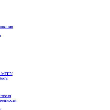
зования
я
ия МГПУ
аботы
нтроля
тельности
и