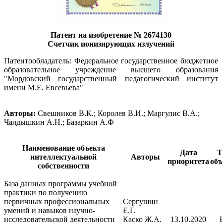
Патент на изобретение № 2674130
Счетчик ионизирующих излучений
Патентообладатель: Федеральное государственное бюджетное
образовательное учреждение высшего образования
"Мордовский государственный педагогический институт
имени М.Е. Евсевьева"
Авторы:
Свешников В.К.; Королев В.И.; Маргулис В.А.;
Чалдышкин А.Н.; Базаркин А.Ф
Наименование объекта
Дата
Т
интеллектуальной
Авторы
приоритета
объ
собственности
База данных программы учебной
практики по получению
первичных профессиональных
Сергушин
умений и навыков научно-
Е.Г.
исследовательской деятельности
Каско Ж.А.
13.10.2020