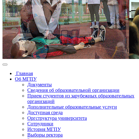
Главная
Об МГПУ
Документы
Сведения об образовательной организации
Прием студентов из зарубежных образовательных
организаций
Дополнительные образовательные услуги
Доступная среда
Оргструктура университета
Сотрудники
История МГПУ
Выборы ректора