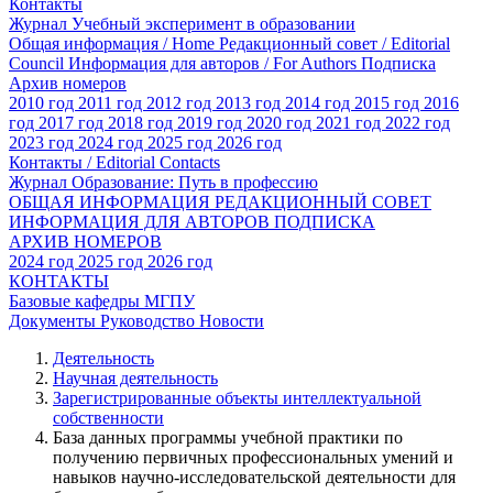
Контакты
Журнал Учебный эксперимент в образовании
Общая информация / Home
Редакционный совет / Editorial
Council
Информация для авторов / For Authors
Подписка
Архив номеров
2010 год
2011 год
2012 год
2013 год
2014 год
2015 год
2016
год
2017 год
2018 год
2019 год
2020 год
2021 год
2022 год
2023 год
2024 год
2025 год
2026 год
Контакты / Editorial Contacts
Журнал Образование: Путь в профессию
ОБЩАЯ ИНФОРМАЦИЯ
РЕДАКЦИОННЫЙ СОВЕТ
ИНФОРМАЦИЯ ДЛЯ АВТОРОВ
ПОДПИСКА
АРХИВ НОМЕРОВ
2024 год
2025 год
2026 год
КОНТАКТЫ
Базовые кафедры МГПУ
Документы
Руководство
Новости
Деятельность
Научная деятельность
Зарегистрированные объекты интеллектуальной
собственности
База данных программы учебной практики по
получению первичных профессиональных умений и
навыков научно-исследовательской деятельности для