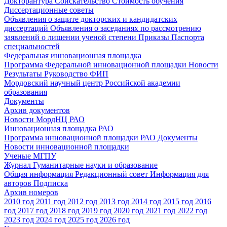
Докторантура
Соискательство
Стоимость обучения
Диссертационные советы
Объявления о защите докторских и кандидатских
диссертаций
Объявления о заседаниях по рассмотрению
заявлений о лишении ученой степени
Приказы
Паспорта
специальностей
Федеральная инновационная площадка
Программа Федеральной инновационной площадки
Новости
Результаты
Руководство ФИП
Мордовский научный центр Российской академии
образования
Документы
Архив документов
Новости МордНЦ РАО
Инновационная площадка РАО
Программа инновационной площадки РАО
Документы
Новости инновационной площадки
Ученые МГПУ
Журнал Гуманитарные науки и образование
Общая информация
Редакционный совет
Информация для
авторов
Подписка
Архив номеров
2010 год
2011 год
2012 год
2013 год
2014 год
2015 год
2016
год
2017 год
2018 год
2019 год
2020 год
2021 год
2022 год
2023 год
2024 год
2025 год
2026 год