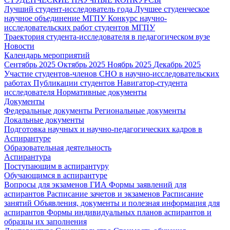
Лучший студент-исследователь года
Лучшее студенческое
научное объединение МГПУ
Конкурс научно-
исследовательских работ студентов МГПУ
Траектория студента-исследователя в педагогическом вузе
Новости
Календарь мероприятий
Сентябрь 2025
Октябрь 2025
Ноябрь 2025
Декабрь 2025
Участие студентов-членов СНО в научно-исследовательских
работах
Публикации студентов
Навигатор-студента
исследователя
Нормативные документы
Документы
Федеральные документы
Региональные документы
Локальные документы
Подготовка научных и научно-педагогических кадров в
Аспирантуре
Образовательная деятельность
Аспирантура
Поступающим в аспирантуру
Обучающимся в аспирантуре
Вопросы для экзаменов
ГИА
Формы заявлений для
аспирантов
Расписание зачетов и экзаменов
Расписание
занятий
Объявления, документы и полезная информация для
аспирантов
Формы индивидуальных планов аспирантов и
образцы их заполнения