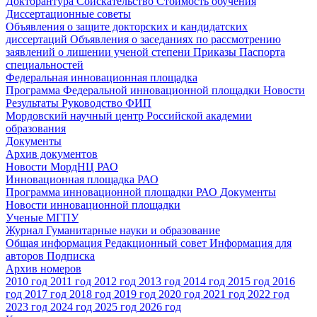
Докторантура
Соискательство
Стоимость обучения
Диссертационные советы
Объявления о защите докторских и кандидатских
диссертаций
Объявления о заседаниях по рассмотрению
заявлений о лишении ученой степени
Приказы
Паспорта
специальностей
Федеральная инновационная площадка
Программа Федеральной инновационной площадки
Новости
Результаты
Руководство ФИП
Мордовский научный центр Российской академии
образования
Документы
Архив документов
Новости МордНЦ РАО
Инновационная площадка РАО
Программа инновационной площадки РАО
Документы
Новости инновационной площадки
Ученые МГПУ
Журнал Гуманитарные науки и образование
Общая информация
Редакционный совет
Информация для
авторов
Подписка
Архив номеров
2010 год
2011 год
2012 год
2013 год
2014 год
2015 год
2016
год
2017 год
2018 год
2019 год
2020 год
2021 год
2022 год
2023 год
2024 год
2025 год
2026 год