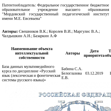
Патентообладатель: Федеральное государственное бюджетное
образовательное учреждение высшего образования
"Мордовский государственный педагогический институт
имени М.Е. Евсевьева"
Авторы:
Свешников В.К.; Королев В.И.; Маргулис В.А.;
Чалдышкин А.Н.; Базаркин А.Ф
Наименование объекта
Дата
Т
интеллектуальной
Авторы
приоритета
объ
собственности
База данных мультимедийного
Бабина С.А.
курса по дисциплине «Русский
Белоглазова
03.12.2019
язык (лексическая и фонетическая
Е.В.
системы русского языка)»