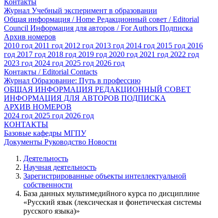
Контакты
Журнал Учебный эксперимент в образовании
Общая информация / Home
Редакционный совет / Editorial
Council
Информация для авторов / For Authors
Подписка
Архив номеров
2010 год
2011 год
2012 год
2013 год
2014 год
2015 год
2016
год
2017 год
2018 год
2019 год
2020 год
2021 год
2022 год
2023 год
2024 год
2025 год
2026 год
Контакты / Editorial Contacts
Журнал Образование: Путь в профессию
ОБЩАЯ ИНФОРМАЦИЯ
РЕДАКЦИОННЫЙ СОВЕТ
ИНФОРМАЦИЯ ДЛЯ АВТОРОВ
ПОДПИСКА
АРХИВ НОМЕРОВ
2024 год
2025 год
2026 год
КОНТАКТЫ
Базовые кафедры МГПУ
Документы
Руководство
Новости
Деятельность
Научная деятельность
Зарегистрированные объекты интеллектуальной
собственности
База данных мультимедийного курса по дисциплине
«Русский язык (лексическая и фонетическая системы
русского языка)»