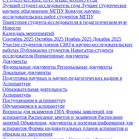
Лучший студент-исследователь года
Лучшее студенческое
научное объединение МГПУ
Конкурс научно-
исследовательских работ студентов МГПУ
Траектория студента-исследователя в педагогическом вузе
Новости
Календарь мероприятий
Сентябрь 2025
Октябрь 2025
Ноябрь 2025
Декабрь 2025
Участие студентов-членов СНО в научно-исследовательских
работах
Публикации студентов
Навигатор-студента
исследователя
Нормативные документы
Документы
Федеральные документы
Региональные документы
Локальные документы
Подготовка научных и научно-педагогических кадров в
Аспирантуре
Образовательная деятельность
Аспирантура
Поступающим в аспирантуру
Обучающимся в аспирантуре
Вопросы для экзаменов
ГИА
Формы заявлений для
аспирантов
Расписание зачетов и экзаменов
Расписание
занятий
Объявления, документы и полезная информация для
аспирантов
Формы индивидуальных планов аспирантов и
образцы их заполнения