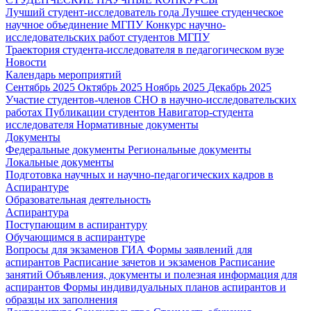
Лучший студент-исследователь года
Лучшее студенческое
научное объединение МГПУ
Конкурс научно-
исследовательских работ студентов МГПУ
Траектория студента-исследователя в педагогическом вузе
Новости
Календарь мероприятий
Сентябрь 2025
Октябрь 2025
Ноябрь 2025
Декабрь 2025
Участие студентов-членов СНО в научно-исследовательских
работах
Публикации студентов
Навигатор-студента
исследователя
Нормативные документы
Документы
Федеральные документы
Региональные документы
Локальные документы
Подготовка научных и научно-педагогических кадров в
Аспирантуре
Образовательная деятельность
Аспирантура
Поступающим в аспирантуру
Обучающимся в аспирантуре
Вопросы для экзаменов
ГИА
Формы заявлений для
аспирантов
Расписание зачетов и экзаменов
Расписание
занятий
Объявления, документы и полезная информация для
аспирантов
Формы индивидуальных планов аспирантов и
образцы их заполнения