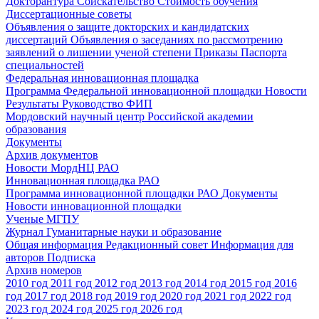
Докторантура
Соискательство
Стоимость обучения
Диссертационные советы
Объявления о защите докторских и кандидатских
диссертаций
Объявления о заседаниях по рассмотрению
заявлений о лишении ученой степени
Приказы
Паспорта
специальностей
Федеральная инновационная площадка
Программа Федеральной инновационной площадки
Новости
Результаты
Руководство ФИП
Мордовский научный центр Российской академии
образования
Документы
Архив документов
Новости МордНЦ РАО
Инновационная площадка РАО
Программа инновационной площадки РАО
Документы
Новости инновационной площадки
Ученые МГПУ
Журнал Гуманитарные науки и образование
Общая информация
Редакционный совет
Информация для
авторов
Подписка
Архив номеров
2010 год
2011 год
2012 год
2013 год
2014 год
2015 год
2016
год
2017 год
2018 год
2019 год
2020 год
2021 год
2022 год
2023 год
2024 год
2025 год
2026 год