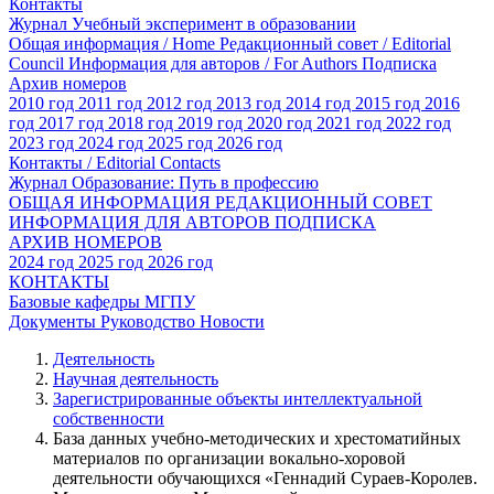
Контакты
Журнал Учебный эксперимент в образовании
Общая информация / Home
Редакционный совет / Editorial
Council
Информация для авторов / For Authors
Подписка
Архив номеров
2010 год
2011 год
2012 год
2013 год
2014 год
2015 год
2016
год
2017 год
2018 год
2019 год
2020 год
2021 год
2022 год
2023 год
2024 год
2025 год
2026 год
Контакты / Editorial Contacts
Журнал Образование: Путь в профессию
ОБЩАЯ ИНФОРМАЦИЯ
РЕДАКЦИОННЫЙ СОВЕТ
ИНФОРМАЦИЯ ДЛЯ АВТОРОВ
ПОДПИСКА
АРХИВ НОМЕРОВ
2024 год
2025 год
2026 год
КОНТАКТЫ
Базовые кафедры МГПУ
Документы
Руководство
Новости
Деятельность
Научная деятельность
Зарегистрированные объекты интеллектуальной
собственности
База данных учебно-методических и хрестоматийных
материалов по организации вокально-хоровой
деятельности обучающихся «Геннадий Сураев-Королев.