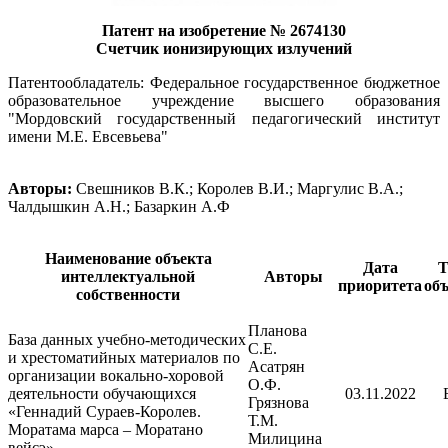
Патент на изобретение № 2674130
Счетчик ионизирующих излучений
Патентообладатель: Федеральное государственное бюджетное
образовательное учреждение высшего образования
"Мордовский государственный педагогический институт
имени М.Е. Евсевьева"
Авторы:
Свешников В.К.; Королев В.И.; Маргулис В.А.;
Чалдышкин А.Н.; Базаркин А.Ф
Наименование объекта
Дата
Т
интеллектуальной
Авторы
приоритета
объ
собственности
Планова
База данных учебно-методических
С.Е.
и хрестоматийных материалов по
Асатрян
организации вокально-хоровой
О.Ф.
деятельности обучающихся
03.11.2022
Грязнова
«Геннадий Сураев-Королев.
Т.М.
Моратама марса – Моратано
Милицина
вейсэ»