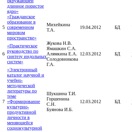
окружающей
длинное пористое
ядро»
«Гражданское
образование в
Михейкина
5
современном
19.04.2012
БД
Т.А.
мировом
пространстве»
Жукова Н.В.
«Практическое
Ямашкин С.А.
руководство по
6
Алямкина Е.А.
12.03.2012
БД
синтезу индольных
Солодовникова
систем»
Г.А.
«Электронный
каталог научной и
учебно-
методической
литературы по
Шукшина Т.И.
теме
Горшенина
7
«Формирование
12.03.2012
БД
С.Н.
культурно-
Буянова И.Б.
продуктивной
личности в
меняющейся
социокультурной