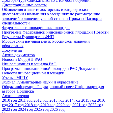
Докторантура
Соискательство
Стоимость обучения
Диссертационные советы
Объявления о защите докторских и кандидатских
диссертаций
Объявления о заседаниях по рассмотрению
заявлений о лишении ученой степени
Приказы
Паспорта
специальностей
Федеральная инновационная площадка
Программа Федеральной инновационной площадки
Новости
Результаты
Руководство ФИП
Мордовский научный центр Российской академии
образования
Документы
Архив документов
Новости МордНЦ РАО
Инновационная площадка РАО
Программа инновационной площадки РАО
Документы
Новости инновационной площадки
Ученые МГПУ
Журнал Гуманитарные науки и образование
Общая информация
Редакционный совет
Информация для
авторов
Подписка
Архив номеров
2010 год
2011 год
2012 год
2013 год
2014 год
2015 год
2016
год
2017 год
2018 год
2019 год
2020 год
2021 год
2022 год
2023 год
2024 год
2025 год
2026 год