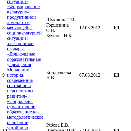
ситуации»
«Формирование
культурно-
продуктивной
Шукшина Т.И.
личности в
Горшенина
8
меняющейся
12.03.2012
БД
С.Н.
социокультурной
Буянова И.Б.
ситуации :
электронный
словарь»
«Дошкольные
образовательные
учреждения
Мордовии:
Кондрашова
9
история,
07.03.2012
БД
Н.В.
современное
состояние и
перспективы
развития»
«Социально-
гуманитарное
образование как
методологическое
основание
Рябова Е.В.
устойчиво
10
Шаркова Ю.В.
27.01.2012
БД