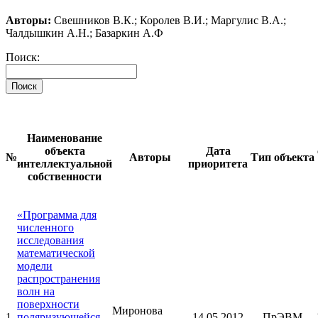
Авторы:
Свешников В.К.; Королев В.И.; Маргулис В.А.;
Чалдышкин А.Н.; Базаркин А.Ф
Поиск:
Поиск
Наименование
объекта
Дата
№
Авторы
Тип объекта
интеллектуальной
приоритета
собственности
«Программа для
численного
исследования
математической
модели
распространения
волн на
поверхности
Миронова
1
поляризующейся
14.05.2012
ПрЭВМ