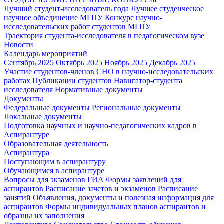
Лучший студент-исследователь года
Лучшее студенческое
научное объединение МГПУ
Конкурс научно-
исследовательских работ студентов МГПУ
Траектория студента-исследователя в педагогическом вузе
Новости
Календарь мероприятий
Сентябрь 2025
Октябрь 2025
Ноябрь 2025
Декабрь 2025
Участие студентов-членов СНО в научно-исследовательских
работах
Публикации студентов
Навигатор-студента
исследователя
Нормативные документы
Документы
Федеральные документы
Региональные документы
Локальные документы
Подготовка научных и научно-педагогических кадров в
Аспирантуре
Образовательная деятельность
Аспирантура
Поступающим в аспирантуру
Обучающимся в аспирантуре
Вопросы для экзаменов
ГИА
Формы заявлений для
аспирантов
Расписание зачетов и экзаменов
Расписание
занятий
Объявления, документы и полезная информация для
аспирантов
Формы индивидуальных планов аспирантов и
образцы их заполнения