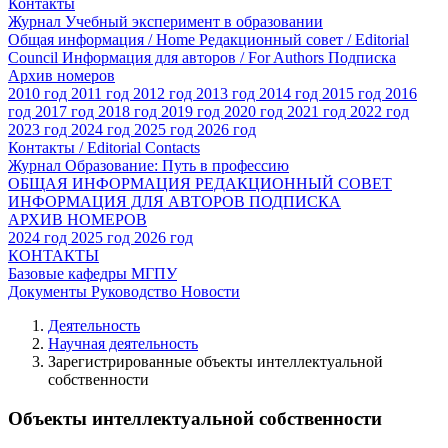
Контакты
Журнал Учебный эксперимент в образовании
Общая информация / Home
Редакционный совет / Editorial
Council
Информация для авторов / For Authors
Подписка
Архив номеров
2010 год
2011 год
2012 год
2013 год
2014 год
2015 год
2016
год
2017 год
2018 год
2019 год
2020 год
2021 год
2022 год
2023 год
2024 год
2025 год
2026 год
Контакты / Editorial Contacts
Журнал Образование: Путь в профессию
ОБЩАЯ ИНФОРМАЦИЯ
РЕДАКЦИОННЫЙ СОВЕТ
ИНФОРМАЦИЯ ДЛЯ АВТОРОВ
ПОДПИСКА
АРХИВ НОМЕРОВ
2024 год
2025 год
2026 год
КОНТАКТЫ
Базовые кафедры МГПУ
Документы
Руководство
Новости
Деятельность
Научная деятельность
Зарегистрированные объекты интеллектуальной
собственности
Объекты интеллектуальной собственности