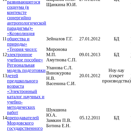
развивающегося
Щанкина Ю.И.
социума (в
контексте
синергийно
антропологической
парадигмы)»
«Коэволюция
11
общества и
Зейналов Г.Г.
27.01.2012
БД
природы»
«Теория чисел:
Миронова
12
электронное
М.П.
09.01.2013
БД
учебное пособие»
Амутнова С.П.
Региональная
Уланова С.Л.
модель подготовки
Ноу-хау
Винокурова
13
детей
20.01.2012
(секрет
Н.В.
предшкольного
производства)
Васенина С.И.
возраста
«Электронный
каталог научных и
учебно-
методических
Шукшина
работ
Ю.А.
14
преподавателей
05.12.2011
БД
Замкин П.В.
Мордовского
Ботина Е.Н.
государственного