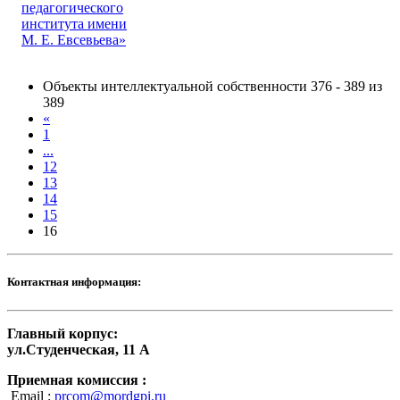
педагогического
института имени
М. Е. Евсевьева»
Объекты интеллектуальной собственности 376 - 389 из
389
«
1
...
12
13
14
15
16
Контактная информация:
Главный корпус:
ул.Студенческая, 11 А
Приемная комиссия :
Email :
prcom@mordgpi.ru