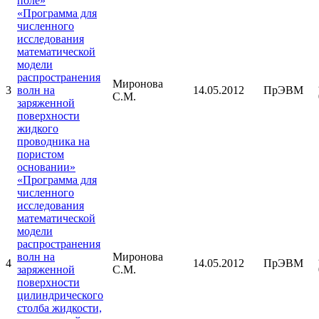
поле»
«Программа для
численного
исследования
математической
модели
распространения
Миронова
3
волн на
14.05.2012
ПрЭВМ
С.М.
заряженной
поверхности
жидкого
проводника на
пористом
основании»
«Программа для
численного
исследования
математической
модели
распространения
волн на
Миронова
4
14.05.2012
ПрЭВМ
заряженной
С.М.
поверхности
цилиндрического
столба жидкости,