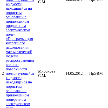
С.М.
жидкости,
находящейся на
пористом
основании в
приложенном
продольном
электрическом
поле»
«Программа для
численного
исследования
математической
модели
распространения
волн на
поверхности
Миронова
2
поляризующейся
14.05.2012
ПрЭВМ
С.М.
жидкости,
находящейся на
пористом
основании в
приложенном
поперечном
электрическом