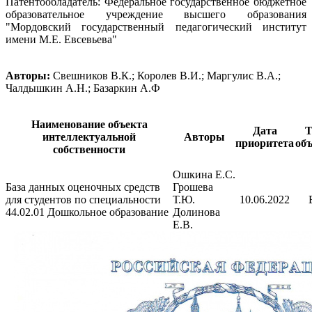
Патентообладатель: Федеральное государственное бюджетное
образовательное учреждение высшего образования
"Мордовский государственный педагогический институт
имени М.Е. Евсевьева"
Авторы:
Свешников В.К.; Королев В.И.; Маргулис В.А.;
Чалдышкин А.Н.; Базаркин А.Ф
Наименование объекта
Дата
Т
интеллектуальной
Авторы
приоритета
объ
собственности
Ошкина Е.С.
База данных оценочных средств
Грошева
для студентов по специальности
Т.Ю.
10.06.2022
44.02.01 Дошкольное образование
Долинова
Е.В.