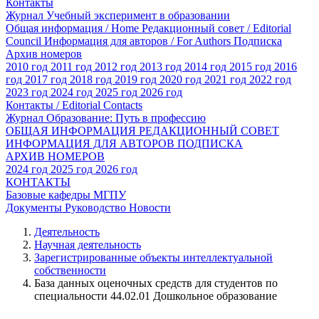
Контакты
Журнал Учебный эксперимент в образовании
Общая информация / Home
Редакционный совет / Editorial
Council
Информация для авторов / For Authors
Подписка
Архив номеров
2010 год
2011 год
2012 год
2013 год
2014 год
2015 год
2016
год
2017 год
2018 год
2019 год
2020 год
2021 год
2022 год
2023 год
2024 год
2025 год
2026 год
Контакты / Editorial Contacts
Журнал Образование: Путь в профессию
ОБЩАЯ ИНФОРМАЦИЯ
РЕДАКЦИОННЫЙ СОВЕТ
ИНФОРМАЦИЯ ДЛЯ АВТОРОВ
ПОДПИСКА
АРХИВ НОМЕРОВ
2024 год
2025 год
2026 год
КОНТАКТЫ
Базовые кафедры МГПУ
Документы
Руководство
Новости
Деятельность
Научная деятельность
Зарегистрированные объекты интеллектуальной
собственности
База данных оценочных средств для студентов по
специальности 44.02.01 Дошкольное образование