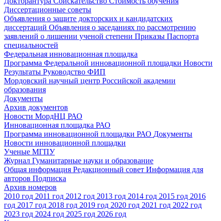
Докторантура
Соискательство
Стоимость обучения
Диссертационные советы
Объявления о защите докторских и кандидатских
диссертаций
Объявления о заседаниях по рассмотрению
заявлений о лишении ученой степени
Приказы
Паспорта
специальностей
Федеральная инновационная площадка
Программа Федеральной инновационной площадки
Новости
Результаты
Руководство ФИП
Мордовский научный центр Российской академии
образования
Документы
Архив документов
Новости МордНЦ РАО
Инновационная площадка РАО
Программа инновационной площадки РАО
Документы
Новости инновационной площадки
Ученые МГПУ
Журнал Гуманитарные науки и образование
Общая информация
Редакционный совет
Информация для
авторов
Подписка
Архив номеров
2010 год
2011 год
2012 год
2013 год
2014 год
2015 год
2016
год
2017 год
2018 год
2019 год
2020 год
2021 год
2022 год
2023 год
2024 год
2025 год
2026 год