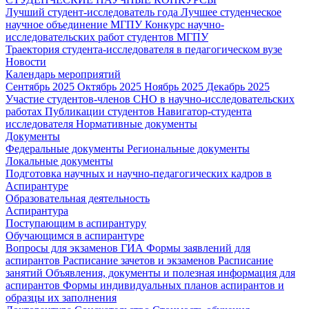
Лучший студент-исследователь года
Лучшее студенческое
научное объединение МГПУ
Конкурс научно-
исследовательских работ студентов МГПУ
Траектория студента-исследователя в педагогическом вузе
Новости
Календарь мероприятий
Сентябрь 2025
Октябрь 2025
Ноябрь 2025
Декабрь 2025
Участие студентов-членов СНО в научно-исследовательских
работах
Публикации студентов
Навигатор-студента
исследователя
Нормативные документы
Документы
Федеральные документы
Региональные документы
Локальные документы
Подготовка научных и научно-педагогических кадров в
Аспирантуре
Образовательная деятельность
Аспирантура
Поступающим в аспирантуру
Обучающимся в аспирантуре
Вопросы для экзаменов
ГИА
Формы заявлений для
аспирантов
Расписание зачетов и экзаменов
Расписание
занятий
Объявления, документы и полезная информация для
аспирантов
Формы индивидуальных планов аспирантов и
образцы их заполнения