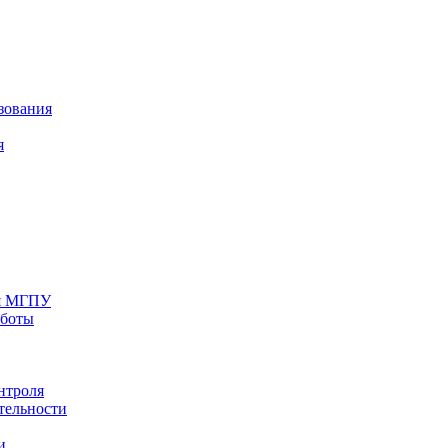
зования
я
ия МГПУ
аботы
нтроля
тельности
и