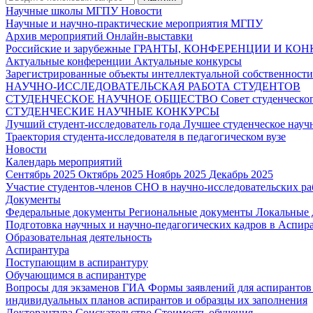
Научные школы МГПУ
Новости
Научные и научно-практические мероприятия МГПУ
Архив мероприятий
Онлайн-выставки
Российские и зарубежные ГРАНТЫ, КОНФЕРЕНЦИИ И КО
Актуальные конференции
Актуальные конкурсы
Зарегистрированные объекты интеллектуальной собственност
НАУЧНО-ИССЛЕДОВАТЕЛЬСКАЯ РАБОТА СТУДЕНТОВ
СТУДЕНЧЕСКОЕ НАУЧНОЕ ОБЩЕСТВО
Совет студенческ
СТУДЕНЧЕСКИЕ НАУЧНЫЕ КОНКУРСЫ
Лучший студент-исследователь года
Лучшее студенческое нау
Траектория студента-исследователя в педагогическом вузе
Новости
Календарь мероприятий
Сентябрь 2025
Октябрь 2025
Ноябрь 2025
Декабрь 2025
Участие студентов-членов СНО в научно-исследовательских р
Документы
Федеральные документы
Региональные документы
Локальные
Подготовка научных и научно-педагогических кадров в Аспир
Образовательная деятельность
Аспирантура
Поступающим в аспирантуру
Обучающимся в аспирантуре
Вопросы для экзаменов
ГИА
Формы заявлений для аспиранто
индивидуальных планов аспирантов и образцы их заполнения
Докторантура
Соискательство
Стоимость обучения