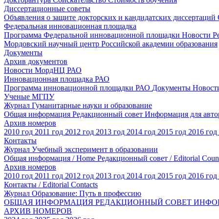
Диссертационные советы
Объявления о защите докторских и кандидатских диссертаций
Федеральная инновационная площадка
Программа Федеральной инновационной площадки
Новости
Р
Мордовский научный центр Российской академии образования
Документы
Архив документов
Новости МордНЦ РАО
Инновационная площадка РАО
Программа инновационной площадки РАО
Документы
Новост
Ученые МГПУ
Журнал Гуманитарные науки и образование
Общая информация
Редакционный совет
Информация для авт
Архив номеров
2010 год
2011 год
2012 год
2013 год
2014 год
2015 год
2016 год
Контакты
Журнал Учебный эксперимент в образовании
Общая информация / Home
Редакционный совет / Editorial Coun
Архив номеров
2010 год
2011 год
2012 год
2013 год
2014 год
2015 год
2016 год
Контакты / Editorial Contacts
Журнал Образование: Путь в профессию
ОБЩАЯ ИНФОРМАЦИЯ
РЕДАКЦИОННЫЙ СОВЕТ
ИНФО
АРХИВ НОМЕРОВ