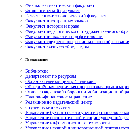
Физико-математический факультет
Филологический факультет
Естественно-технологический факультет
Факультет иностранных языков
Факультет истории и права
Факультет педагогического и художественного обра
Факультет психологии и дефектологии
Факультет среднего профессионального образовани
Факультет физической культуры
Подразделения
Библиотека
Департамент по ресурсам
Образовательный центр "Пеликан"
Объединённая первичная профсоюзная организац
Отдел гражданской обороны и мобилизационной р
Планово-финансовое управление
Редакционно-издательский центр
Студенческий бассейн
Управление бухгалтерского учета и финансового ко
Управление воспитательной и социокультурной дея
Управление информационных технологий
Управление научной и инновационной деятельност