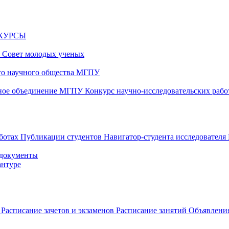
НКУРСЫ
и
Совет молодых ученых
ого научного общества МГПУ
чное объединение МГПУ
Конкурс научно-исследовательских раб
аботах
Публикации студентов
Навигатор-студента исследователя
 документы
антуре
в
Расписание зачетов и экзаменов
Расписание занятий
Объявления