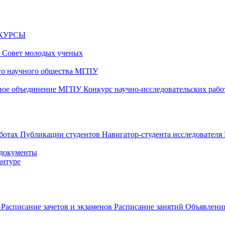
НКУРСЫ
и
Совет молодых ученых
ого научного общества МГПУ
чное объединение МГПУ
Конкурс научно-исследовательских раб
аботах
Публикации студентов
Навигатор-студента исследователя
 документы
антуре
в
Расписание зачетов и экзаменов
Расписание занятий
Объявления