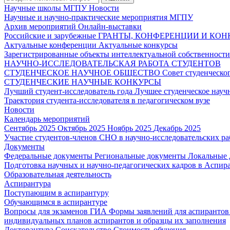
Научные школы МГПУ
Новости
Научные и научно-практические мероприятия МГПУ
Архив мероприятий
Онлайн-выставки
Российские и зарубежные ГРАНТЫ, КОНФЕРЕНЦИИ И КО
Актуальные конференции
Актуальные конкурсы
Зарегистрированные объекты интеллектуальной собственност
НАУЧНО-ИССЛЕДОВАТЕЛЬСКАЯ РАБОТА СТУДЕНТОВ
СТУДЕНЧЕСКОЕ НАУЧНОЕ ОБЩЕСТВО
Совет студенческ
СТУДЕНЧЕСКИЕ НАУЧНЫЕ КОНКУРСЫ
Лучший студент-исследователь года
Лучшее студенческое нау
Траектория студента-исследователя в педагогическом вузе
Новости
Календарь мероприятий
Сентябрь 2025
Октябрь 2025
Ноябрь 2025
Декабрь 2025
Участие студентов-членов СНО в научно-исследовательских р
Документы
Федеральные документы
Региональные документы
Локальные
Подготовка научных и научно-педагогических кадров в Аспир
Образовательная деятельность
Аспирантура
Поступающим в аспирантуру
Обучающимся в аспирантуре
Вопросы для экзаменов
ГИА
Формы заявлений для аспиранто
индивидуальных планов аспирантов и образцы их заполнения
Докторантура
Соискательство
Стоимость обучения