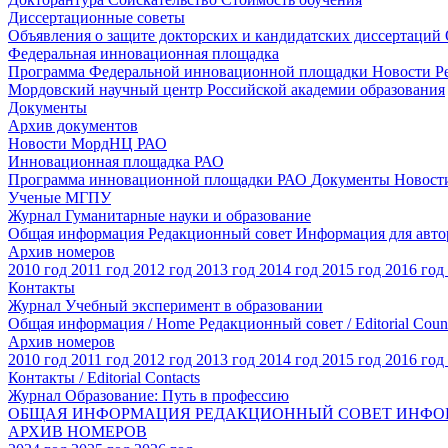
Диссертационные советы
Объявления о защите докторских и кандидатских диссертаций
Федеральная инновационная площадка
Программа Федеральной инновационной площадки
Новости
Р
Мордовский научный центр Российской академии образования
Документы
Архив документов
Новости МордНЦ РАО
Инновационная площадка РАО
Программа инновационной площадки РАО
Документы
Новост
Ученые МГПУ
Журнал Гуманитарные науки и образование
Общая информация
Редакционный совет
Информация для авт
Архив номеров
2010 год
2011 год
2012 год
2013 год
2014 год
2015 год
2016 год
Контакты
Журнал Учебный эксперимент в образовании
Общая информация / Home
Редакционный совет / Editorial Coun
Архив номеров
2010 год
2011 год
2012 год
2013 год
2014 год
2015 год
2016 год
Контакты / Editorial Contacts
Журнал Образование: Путь в профессию
ОБЩАЯ ИНФОРМАЦИЯ
РЕДАКЦИОННЫЙ СОВЕТ
ИНФО
АРХИВ НОМЕРОВ