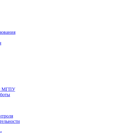
зования
я
ия МГПУ
аботы
нтроля
тельности
и