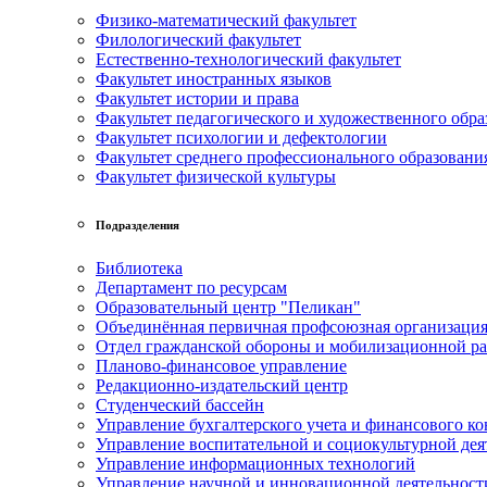
Физико-математический факультет
Филологический факультет
Естественно-технологический факультет
Факультет иностранных языков
Факультет истории и права
Факультет педагогического и художественного обра
Факультет психологии и дефектологии
Факультет среднего профессионального образовани
Факультет физической культуры
Подразделения
Библиотека
Департамент по ресурсам
Образовательный центр "Пеликан"
Объединённая первичная профсоюзная организац
Отдел гражданской обороны и мобилизационной р
Планово-финансовое управление
Редакционно-издательский центр
Студенческий бассейн
Управление бухгалтерского учета и финансового ко
Управление воспитательной и социокультурной дея
Управление информационных технологий
Управление научной и инновационной деятельност