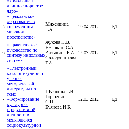
окружающей
длинное пористое
ядро»
«Гражданское
образование в
Михейкина
5
современном
19.04.2012
БД
Т.А.
мировом
пространстве»
Жукова Н.В.
«Практическое
Ямашкин С.А.
руководство по
6
Алямкина Е.А.
12.03.2012
БД
синтезу индольных
Солодовникова
систем»
Г.А.
«Электронный
каталог научной и
учебно-
методической
литературы по
Шукшина Т.И.
теме
Горшенина
7
«Формирование
12.03.2012
БД
С.Н.
культурно-
Буянова И.Б.
продуктивной
личности в
меняющейся
социокультурной