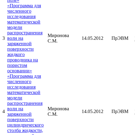
поле»
«Программа для
численного
исследования
математической
модели
распространения
Миронова
3
волн на
14.05.2012
ПрЭВМ
С.М.
заряженной
поверхности
жидкого
проводника на
пористом
основании»
«Программа для
численного
исследования
математической
модели
распространения
волн на
Миронова
4
14.05.2012
ПрЭВМ
заряженной
С.М.
поверхности
цилиндрического
столба жидкости,