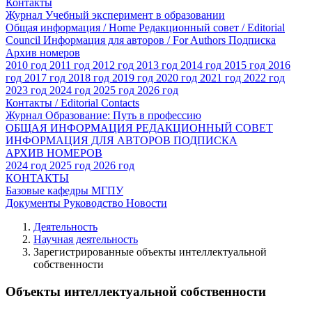
Контакты
Журнал Учебный эксперимент в образовании
Общая информация / Home
Редакционный совет / Editorial
Council
Информация для авторов / For Authors
Подписка
Архив номеров
2010 год
2011 год
2012 год
2013 год
2014 год
2015 год
2016
год
2017 год
2018 год
2019 год
2020 год
2021 год
2022 год
2023 год
2024 год
2025 год
2026 год
Контакты / Editorial Contacts
Журнал Образование: Путь в профессию
ОБЩАЯ ИНФОРМАЦИЯ
РЕДАКЦИОННЫЙ СОВЕТ
ИНФОРМАЦИЯ ДЛЯ АВТОРОВ
ПОДПИСКА
АРХИВ НОМЕРОВ
2024 год
2025 год
2026 год
КОНТАКТЫ
Базовые кафедры МГПУ
Документы
Руководство
Новости
Деятельность
Научная деятельность
Зарегистрированные объекты интеллектуальной
собственности
Объекты интеллектуальной собственности