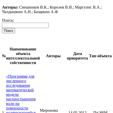
Авторы:
Свешников В.К.; Королев В.И.; Маргулис В.А.;
Чалдышкин А.Н.; Базаркин А.Ф
Поиск:
Поиск
Наименование
объекта
Дата
№
Авторы
Тип объекта
интеллектуальной
приоритета
собственности
«Программа для
численного
исследования
математической
модели
распространения
волн на
поверхности
Миронова
1
поляризующейся
14.05.2012
ПрЭВМ