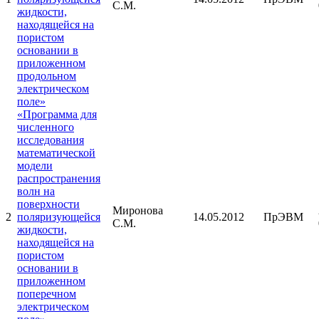
С.М.
жидкости,
находящейся на
пористом
основании в
приложенном
продольном
электрическом
поле»
«Программа для
численного
исследования
математической
модели
распространения
волн на
поверхности
Миронова
2
поляризующейся
14.05.2012
ПрЭВМ
С.М.
жидкости,
находящейся на
пористом
основании в
приложенном
поперечном
электрическом