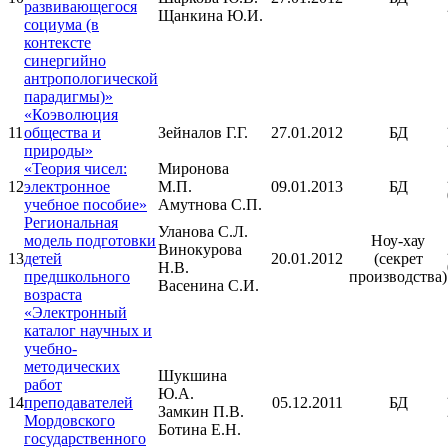
развивающегося
Щанкина Ю.И.
социума (в
контексте
синергийно
антропологической
парадигмы)»
«Коэволюция
11
общества и
Зейналов Г.Г.
27.01.2012
БД
природы»
«Теория чисел:
Миронова
12
электронное
М.П.
09.01.2013
БД
учебное пособие»
Амутнова С.П.
Региональная
Уланова С.Л.
модель подготовки
Ноу-хау
Винокурова
13
детей
20.01.2012
(секрет
Н.В.
предшкольного
производства)
Васенина С.И.
возраста
«Электронный
каталог научных и
учебно-
методических
Шукшина
работ
Ю.А.
14
преподавателей
05.12.2011
БД
Замкин П.В.
Мордовского
Ботина Е.Н.
государственного