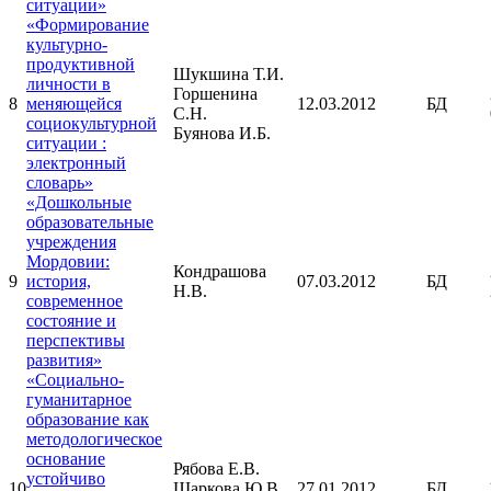
ситуации»
«Формирование
культурно-
продуктивной
Шукшина Т.И.
личности в
Горшенина
8
меняющейся
12.03.2012
БД
С.Н.
социокультурной
Буянова И.Б.
ситуации :
электронный
словарь»
«Дошкольные
образовательные
учреждения
Мордовии:
Кондрашова
9
история,
07.03.2012
БД
Н.В.
современное
состояние и
перспективы
развития»
«Социально-
гуманитарное
образование как
методологическое
основание
Рябова Е.В.
устойчиво
10
Шаркова Ю.В.
27.01.2012
БД