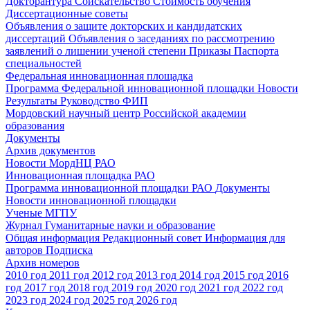
Докторантура
Соискательство
Стоимость обучения
Диссертационные советы
Объявления о защите докторских и кандидатских
диссертаций
Объявления о заседаниях по рассмотрению
заявлений о лишении ученой степени
Приказы
Паспорта
специальностей
Федеральная инновационная площадка
Программа Федеральной инновационной площадки
Новости
Результаты
Руководство ФИП
Мордовский научный центр Российской академии
образования
Документы
Архив документов
Новости МордНЦ РАО
Инновационная площадка РАО
Программа инновационной площадки РАО
Документы
Новости инновационной площадки
Ученые МГПУ
Журнал Гуманитарные науки и образование
Общая информация
Редакционный совет
Информация для
авторов
Подписка
Архив номеров
2010 год
2011 год
2012 год
2013 год
2014 год
2015 год
2016
год
2017 год
2018 год
2019 год
2020 год
2021 год
2022 год
2023 год
2024 год
2025 год
2026 год