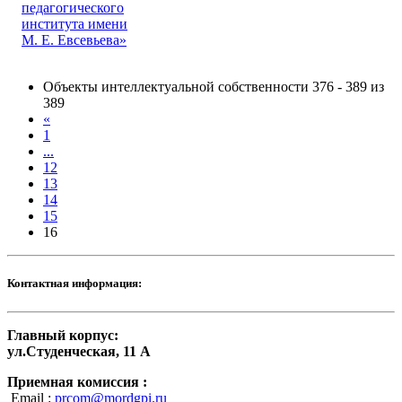
педагогического
института имени
М. Е. Евсевьева»
Объекты интеллектуальной собственности 376 - 389 из
389
«
1
...
12
13
14
15
16
Контактная информация:
Главный корпус:
ул.Студенческая, 11 А
Приемная комиссия :
Email :
prcom@mordgpi.ru