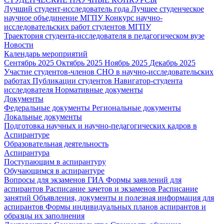
Лучший студент-исследователь года
Лучшее студенческое
научное объединение МГПУ
Конкурс научно-
исследовательских работ студентов МГПУ
Траектория студента-исследователя в педагогическом вузе
Новости
Календарь мероприятий
Сентябрь 2025
Октябрь 2025
Ноябрь 2025
Декабрь 2025
Участие студентов-членов СНО в научно-исследовательских
работах
Публикации студентов
Навигатор-студента
исследователя
Нормативные документы
Документы
Федеральные документы
Региональные документы
Локальные документы
Подготовка научных и научно-педагогических кадров в
Аспирантуре
Образовательная деятельность
Аспирантура
Поступающим в аспирантуру
Обучающимся в аспирантуре
Вопросы для экзаменов
ГИА
Формы заявлений для
аспирантов
Расписание зачетов и экзаменов
Расписание
занятий
Объявления, документы и полезная информация для
аспирантов
Формы индивидуальных планов аспирантов и
образцы их заполнения