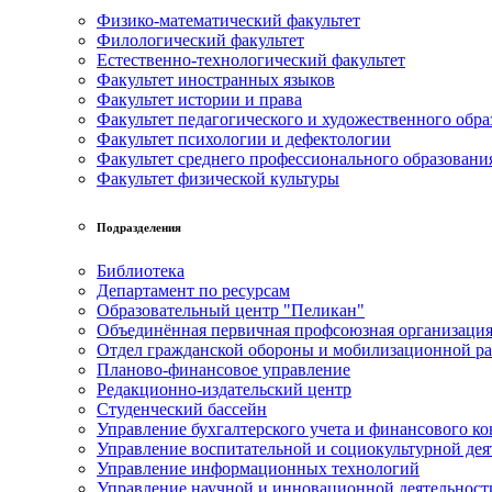
Физико-математический факультет
Филологический факультет
Естественно-технологический факультет
Факультет иностранных языков
Факультет истории и права
Факультет педагогического и художественного обра
Факультет психологии и дефектологии
Факультет среднего профессионального образовани
Факультет физической культуры
Подразделения
Библиотека
Департамент по ресурсам
Образовательный центр "Пеликан"
Объединённая первичная профсоюзная организац
Отдел гражданской обороны и мобилизационной р
Планово-финансовое управление
Редакционно-издательский центр
Студенческий бассейн
Управление бухгалтерского учета и финансового ко
Управление воспитательной и социокультурной дея
Управление информационных технологий
Управление научной и инновационной деятельност