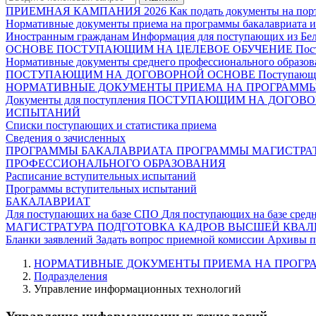
ПРИЕМНАЯ КАМПАНИЯ 2026
Как подать документы на пор
Нормативные документы приема на программы бакалавриата и
Иностранным гражданам
Информация для поступающих из Белг
ОСНОВЕ
ПОСТУПАЮЩИМ НА ЦЕЛЕВОЕ ОБУЧЕНИЕ
Пос
Нормативные документы среднего профессионального образов
ПОСТУПАЮЩИМ НА ДОГОВОРНОЙ ОСНОВЕ
Поступающи
НОРМАТИВНЫЕ ДОКУМЕНТЫ ПРИЕМА НА ПРОГРАММЫ 
Документы для поступления
ПОСТУПАЮЩИМ НА ДОГОВО
ИСПЫТАНИЙ
Списки поступающих и статистика приема
Сведения о зачисленных
ПРОГРАММЫ БАКАЛАВРИАТА
ПРОГРАММЫ МАГИСТРА
ПРОФЕССИОНАЛЬНОГО ОБРАЗОВАНИЯ
Расписание вступительных испытаний
Программы вступительных испытаний
БАКАЛАВРИАТ
Для поступающих на базе СПО
Для поступающих на базе сред
МАГИСТРАТУРА
ПОДГОТОВКА КАДРОВ ВЫСШЕЙ КВА
Бланки заявлений
Задать вопрос приемной комиссии
Архивы п
НОРМАТИВНЫЕ ДОКУМЕНТЫ ПРИЕМА НА ПРОГРА
Подразделения
Управление информационных технологий