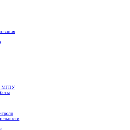
зования
я
ия МГПУ
аботы
нтроля
тельности
и