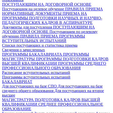
ПОСТУПАЮЩИМ НА ДОГОВОРНОЙ ОСНОВЕ
Поступающим на целевое обучение
ПРАВИЛА ПРИЕМА
НОРМАТИВНЫЕ ДОКУМЕНТЫ ПРИЕМА НА
ПРОГРАММЫ ПОДГОТОВКИ НАУЧНЫХ И НАУЧНО-
ПЕДАГОГИЧЕСКИХ КАДРОВ В АСПИРАНТУРЕ
Документы для поступления
ПОСТУПАЮЩИМ НА
ДОГОВОРНОЙ ОСНОВЕ
Поступающим по целевому
обучению
ПРАВИЛА ПРИЕМА
ПРОГРАММЫ
ВСТУПИТЕЛЬНЫХ ИСПЫТАНИЙ
Списки поступающих и статистика приема
Сведения о зачисленных
ПРОГРАММЫ БАКАЛАВРИАТА
ПРОГРАММЫ
МАГИСТРАТУРЫ
ПРОГРАММЫ ПОДГОТОВКИ КАДРОВ
ВЫСШЕЙ КВАЛИФИКАЦИИ
ПРОГРАММЫ СРЕДНЕГО
ПРОФЕССИОНАЛЬНОГО ОБРАЗОВАНИЯ
Расписание вступительных испытаний
Программы вступительных испытаний
БАКАЛАВРИАТ
Для поступающих на базе СПО
Для поступающих на базе
среднего общего образования
Для поступающих на второе
высшее
МАГИСТРАТУРА
ПОДГОТОВКА КАДРОВ ВЫСШЕЙ
КВАЛИФИКАЦИИ
СРЕДНЕЕ ПРОФЕССИОНАЛЬНОЕ
ОБРАЗОВАНИЕ