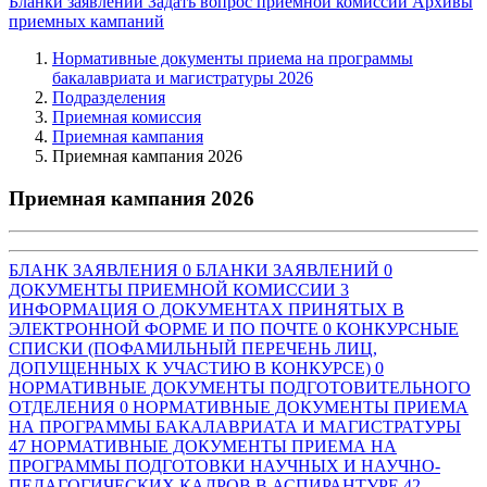
Бланки заявлений
Задать вопрос приемной комиссии
Архивы
приемных кампаний
Нормативные документы приема на программы
бакалавриата и магистратуры 2026
Подразделения
Приемная комиссия
Приемная кампания
Приемная кампания 2026
Приемная кампания 2026
БЛАНК ЗАЯВЛЕНИЯ
0
БЛАНКИ ЗАЯВЛЕНИЙ
0
ДОКУМЕНТЫ ПРИЕМНОЙ КОМИССИИ
3
ИНФОРМАЦИЯ О ДОКУМЕНТАХ ПРИНЯТЫХ В
ЭЛЕКТРОННОЙ ФОРМЕ И ПО ПОЧТЕ
0
КОНКУРСНЫЕ
СПИСКИ (ПОФАМИЛЬНЫЙ ПЕРЕЧЕНЬ ЛИЦ,
ДОПУЩЕННЫХ К УЧАСТИЮ В КОНКУРСЕ)
0
НОРМАТИВНЫЕ ДОКУМЕНТЫ ПОДГОТОВИТЕЛЬНОГО
ОТДЕЛЕНИЯ
0
НОРМАТИВНЫЕ ДОКУМЕНТЫ ПРИЕМА
НА ПРОГРАММЫ БАКАЛАВРИАТА И МАГИСТРАТУРЫ
47
НОРМАТИВНЫЕ ДОКУМЕНТЫ ПРИЕМА НА
ПРОГРАММЫ ПОДГОТОВКИ НАУЧНЫХ И НАУЧНО-
ПЕДАГОГИЧЕСКИХ КАДРОВ В АСПИРАНТУРЕ
42