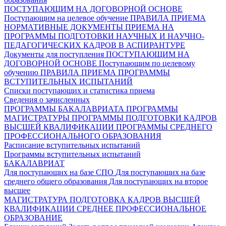
ПОСТУПАЮЩИМ НА ДОГОВОРНОЙ ОСНОВЕ
Поступающим на целевое обучение
ПРАВИЛА ПРИЕМА
НОРМАТИВНЫЕ ДОКУМЕНТЫ ПРИЕМА НА
ПРОГРАММЫ ПОДГОТОВКИ НАУЧНЫХ И НАУЧНО-
ПЕДАГОГИЧЕСКИХ КАДРОВ В АСПИРАНТУРЕ
Документы для поступления
ПОСТУПАЮЩИМ НА
ДОГОВОРНОЙ ОСНОВЕ
Поступающим по целевому
обучению
ПРАВИЛА ПРИЕМА
ПРОГРАММЫ
ВСТУПИТЕЛЬНЫХ ИСПЫТАНИЙ
Списки поступающих и статистика приема
Сведения о зачисленных
ПРОГРАММЫ БАКАЛАВРИАТА
ПРОГРАММЫ
МАГИСТРАТУРЫ
ПРОГРАММЫ ПОДГОТОВКИ КАДРОВ
ВЫСШЕЙ КВАЛИФИКАЦИИ
ПРОГРАММЫ СРЕДНЕГО
ПРОФЕССИОНАЛЬНОГО ОБРАЗОВАНИЯ
Расписание вступительных испытаний
Программы вступительных испытаний
БАКАЛАВРИАТ
Для поступающих на базе СПО
Для поступающих на базе
среднего общего образования
Для поступающих на второе
высшее
МАГИСТРАТУРА
ПОДГОТОВКА КАДРОВ ВЫСШЕЙ
КВАЛИФИКАЦИИ
СРЕДНЕЕ ПРОФЕССИОНАЛЬНОЕ
ОБРАЗОВАНИЕ