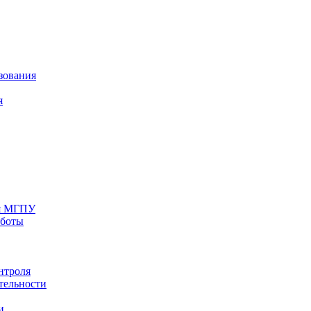
зования
я
ия МГПУ
аботы
нтроля
тельности
и