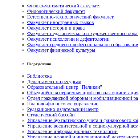
Физико-математический факультет
Филологический факультет
Естественно-технологический факультет
Факультет иностранных языков
Факультет истории и права
Факультет педагогического и художественного обра
Факультет психологии и дефектологии
Факультет среднего профессионального образовани
Факультет физической культуры
Подразделения
Библиотека
Департамент по ресурсам
Образовательный центр "Пеликан"
Объединённая первичная профсоюзная организац
Отдел гражданской обороны и мобилизационной р
Планово-финансовое управление
Редакционно-издательский центр
Студенческий бассейн
Управление бухгалтерского учета и финансового ко
Управление воспитательной и социокультурной дея
Управление информационных технологий
Управление научной и инновационной деятельност