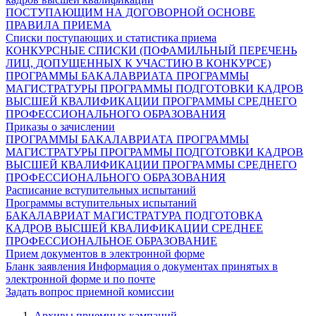
ПОСТУПАЮЩИМ НА ДОГОВОРНОЙ ОСНОВЕ
ПРАВИЛА ПРИЕМА
Списки поступающих и статистика приема
КОНКУРСНЫЕ СПИСКИ (ПОФАМИЛЬНЫЙ ПЕРЕЧЕНЬ
ЛИЦ, ДОПУЩЕННЫХ К УЧАСТИЮ В КОНКУРСЕ)
ПРОГРАММЫ БАКАЛАВРИАТА
ПРОГРАММЫ
МАГИСТРАТУРЫ
ПРОГРАММЫ ПОДГОТОВКИ КАДРОВ
ВЫСШЕЙ КВАЛИФИКАЦИИ
ПРОГРАММЫ СРЕДНЕГО
ПРОФЕССИОНАЛЬНОГО ОБРАЗОВАНИЯ
Приказы о зачислении
ПРОГРАММЫ БАКАЛАВРИАТА
ПРОГРАММЫ
МАГИСТРАТУРЫ
ПРОГРАММЫ ПОДГОТОВКИ КАДРОВ
ВЫСШЕЙ КВАЛИФИКАЦИИ
ПРОГРАММЫ СРЕДНЕГО
ПРОФЕССИОНАЛЬНОГО ОБРАЗОВАНИЯ
Расписание вступительных испытаний
Программы вступительных испытаний
БАКАЛАВРИАТ
МАГИСТРАТУРА
ПОДГОТОВКА
КАДРОВ ВЫСШЕЙ КВАЛИФИКАЦИИ
СРЕДНЕЕ
ПРОФЕССИОНАЛЬНОЕ ОБРАЗОВАНИЕ
Прием документов в электронной форме
Бланк заявления
Информация о документах принятых в
электронной форме и по почте
Задать вопрос приемной комиссии
Архивы приемных кампаний