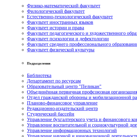
Физико-математический факультет
Филологический факультет
Естественно-технологический факультет
Факультет иностранных языков
Факультет истории и права
Факультет педагогического и художественного обра
Факультет психологии и дефектологии
Факультет среднего профессионального образовани
Факультет физической культуры
Подразделения
Библиотека
Департамент по ресурсам
Образовательный центр "Пеликан"
Объединённая первичная профсоюзная организац
Отдел гражданской обороны и мобилизационной р
Планово-финансовое управление
Редакционно-издательский центр
Студенческий бассейн
Управление бухгалтерского учета и финансового ко
Управление воспитательной и социокультурной дея
Управление информационных технологий
Управление научной и инновационной деятельност