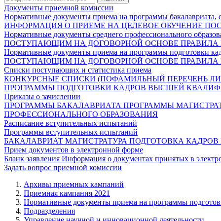
Документы приемной комиссии
Нормативные документы приема на программы бакалавриата, 
ИНФОРМАЦИЯ О ПРИЕМЕ НА ЦЕЛЕВОЕ ОБУЧЕНИЕ
ПО
Нормативные документы среднего профессионального образов
ПОСТУПАЮЩИМ НА ДОГОВОРНОЙ ОСНОВЕ
ПРАВИЛА
Нормативные документы приема на программы подготовки ка
ПОСТУПАЮЩИМ НА ДОГОВОРНОЙ ОСНОВЕ
ПРАВИЛА
Списки поступающих и статистика приема
КОНКУРСНЫЕ СПИСКИ (ПОФАМИЛЬНЫЙ ПЕРЕЧЕНЬ ЛИ
ПРОГРАММЫ ПОДГОТОВКИ КАДРОВ ВЫСШЕЙ КВАЛИ
Приказы о зачислении
ПРОГРАММЫ БАКАЛАВРИАТА
ПРОГРАММЫ МАГИСТРА
ПРОФЕССИОНАЛЬНОГО ОБРАЗОВАНИЯ
Расписание вступительных испытаний
Программы вступительных испытаний
БАКАЛАВРИАТ
МАГИСТРАТУРА
ПОДГОТОВКА КАДРО
Прием документов в электронной форме
Бланк заявления
Информация о документах принятых в электр
Задать вопрос приемной комиссии
Архивы приемных кампаний
Приемная кампания 2021
Нормативные документы приема на программы подготов
Подразделения
Управление научной и инновационной деятельности