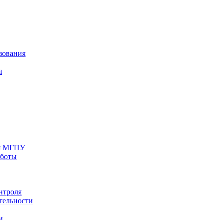
зования
я
ия МГПУ
аботы
нтроля
тельности
и