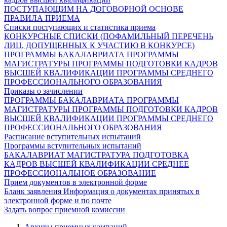
ПОСТУПАЮЩИМ НА ДОГОВОРНОЙ ОСНОВЕ
ПРАВИЛА ПРИЕМА
Списки поступающих и статистика приема
КОНКУРСНЫЕ СПИСКИ (ПОФАМИЛЬНЫЙ ПЕРЕЧЕНЬ
ЛИЦ, ДОПУЩЕННЫХ К УЧАСТИЮ В КОНКУРСЕ)
ПРОГРАММЫ БАКАЛАВРИАТА
ПРОГРАММЫ
МАГИСТРАТУРЫ
ПРОГРАММЫ ПОДГОТОВКИ КАДРОВ
ВЫСШЕЙ КВАЛИФИКАЦИИ
ПРОГРАММЫ СРЕДНЕГО
ПРОФЕССИОНАЛЬНОГО ОБРАЗОВАНИЯ
Приказы о зачислении
ПРОГРАММЫ БАКАЛАВРИАТА
ПРОГРАММЫ
МАГИСТРАТУРЫ
ПРОГРАММЫ ПОДГОТОВКИ КАДРОВ
ВЫСШЕЙ КВАЛИФИКАЦИИ
ПРОГРАММЫ СРЕДНЕГО
ПРОФЕССИОНАЛЬНОГО ОБРАЗОВАНИЯ
Расписание вступительных испытаний
Программы вступительных испытаний
БАКАЛАВРИАТ
МАГИСТРАТУРА
ПОДГОТОВКА
КАДРОВ ВЫСШЕЙ КВАЛИФИКАЦИИ
СРЕДНЕЕ
ПРОФЕССИОНАЛЬНОЕ ОБРАЗОВАНИЕ
Прием документов в электронной форме
Бланк заявления
Информация о документах принятых в
электронной форме и по почте
Задать вопрос приемной комиссии
Архивы приемных кампаний