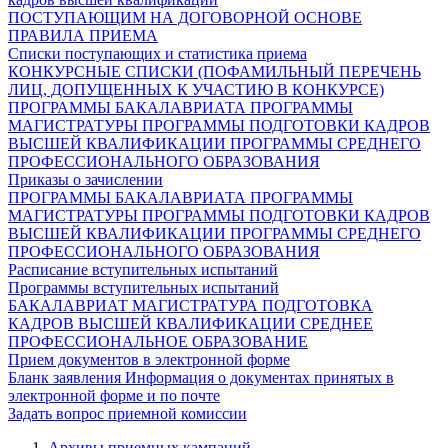
ПОСТУПАЮЩИМ НА ДОГОВОРНОЙ ОСНОВЕ
ПРАВИЛА ПРИЕМА
Списки поступающих и статистика приема
КОНКУРСНЫЕ СПИСКИ (ПОФАМИЛЬНЫЙ ПЕРЕЧЕНЬ
ЛИЦ, ДОПУЩЕННЫХ К УЧАСТИЮ В КОНКУРСЕ)
ПРОГРАММЫ БАКАЛАВРИАТА
ПРОГРАММЫ
МАГИСТРАТУРЫ
ПРОГРАММЫ ПОДГОТОВКИ КАДРОВ
ВЫСШЕЙ КВАЛИФИКАЦИИ
ПРОГРАММЫ СРЕДНЕГО
ПРОФЕССИОНАЛЬНОГО ОБРАЗОВАНИЯ
Приказы о зачислении
ПРОГРАММЫ БАКАЛАВРИАТА
ПРОГРАММЫ
МАГИСТРАТУРЫ
ПРОГРАММЫ ПОДГОТОВКИ КАДРОВ
ВЫСШЕЙ КВАЛИФИКАЦИИ
ПРОГРАММЫ СРЕДНЕГО
ПРОФЕССИОНАЛЬНОГО ОБРАЗОВАНИЯ
Расписание вступительных испытаний
Программы вступительных испытаний
БАКАЛАВРИАТ
МАГИСТРАТУРА
ПОДГОТОВКА
КАДРОВ ВЫСШЕЙ КВАЛИФИКАЦИИ
СРЕДНЕЕ
ПРОФЕССИОНАЛЬНОЕ ОБРАЗОВАНИЕ
Прием документов в электронной форме
Бланк заявления
Информация о документах принятых в
электронной форме и по почте
Задать вопрос приемной комиссии
Архивы приемных кампаний